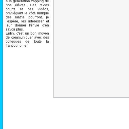
à la génération zapping de
nos élèves. Ces textes
courts et ces vidéos,
privilégiant le côté ludique
des maths, pourront, je
l'espère, les intéresser et
leur donner l'envie d'en
savoir plus.
Enfin, c'est un bon moyen
de communiquer avec des
collègues de toute la
francophonie.