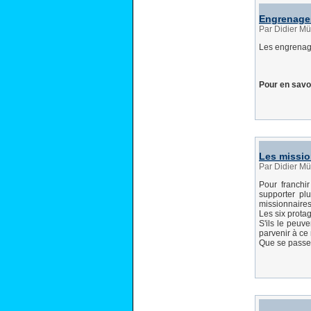
Engrenage
Par Didier Mül
Les engrenag
Pour en savoi
Les missio
Par Didier Mül
Pour franchir
supporter p
missionnaires
Les six protag
S'ils le peuv
parvenir à c
Que se passe-