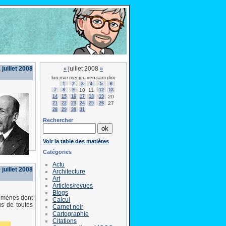
 juillet 2008
juillet 2008
«
»
lun
mar
mer
jeu
ven
sam
dim
1
2
3
4
5
6
7
8
9
10
11
12
13
14
15
16
17
18
19
20
21
22
23
24
25
26
27
28
29
30
31
Rechercher
Voir la table des matières
Catégories
Actu
juillet 2008
Architecture
Art
Articles/revues
Blogs
nomènes dont
Calcul
us de toutes
Carnet noir
Cartographie
Citations