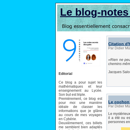
Le blog-note
Citation d
Par Didier Mül
Rien ne peu
chemins même
Jacques Sal
Editorial
Ce blog a pour sujet les
mathématiques et leur
enseignement au Lycée.
Son but est triple.
Premièrement, ce blog est
Le cochon
pour moi une manière
Par Didier Mül
idéale de classer les
informations que je glâne
Le mystérieux
au cours de mes voyages
il a été ou e
en Cybérie.
personnes env
Deuxièmement, ces billets
me semblent bien adaptés