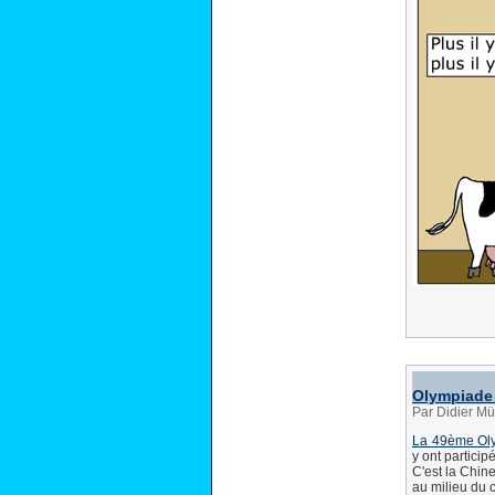
Olympiade 
Par Didier Mül
La 49ème Oly
y ont particip
C'est la Chin
au milieu du 