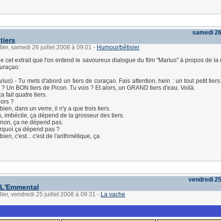
samedi 26 
 tiers
ller, samedi 26 juillet 2008 à 09:01
-
Humour/bêtisier
 de cet extrait que l'on entend le savoureux dialogue du film "Marius" à propos de la 
curaçao:
s) - Tu mets d'abord un tiers de curaçao. Fais attention, hein : un tout petit tiers
s ? Un BON tiers de Picon. Tu vois ? Et alors, un GRAND tiers d'eau. Voilà.
 fait quatre tiers.
ors ?
en, dans un verre, il n'y a que trois tiers.
 imbécile, ça dépend de la grosseur des tiers.
non, ça ne dépend pas.
quoi ça dépend pas ?
en, c'est... c'est de l'arithmétique, ça.
vendredi 25 
 L'Emmental
ler, vendredi 25 juillet 2008 à 09:31
-
La vache