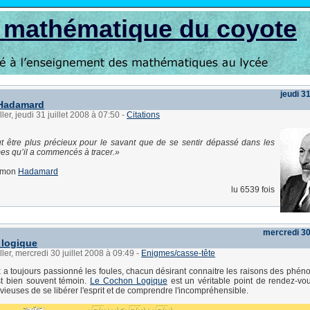
s mathématique du coyote
jeudi 31
'Hadamard
ler, jeudi 31 juillet 2008 à 07:50
-
Citations
t être plus précieux pour le savant que de se sentir dépassé dans les
s qu’il a commencés à tracer.
omon
Hadamard
lu 6539 fois
mercredi 30 
 logique
ler, mercredi 30 juillet 2008 à 09:49
-
Enigmes/casse-tête
 a toujours passionné les foules, chacun désirant connaitre les raisons des phé
st bien souvent témoin.
Le Cochon Logique
est un véritable point de rendez-vo
ieuses de se libérer l'esprit et de comprendre l'incompréhensible.