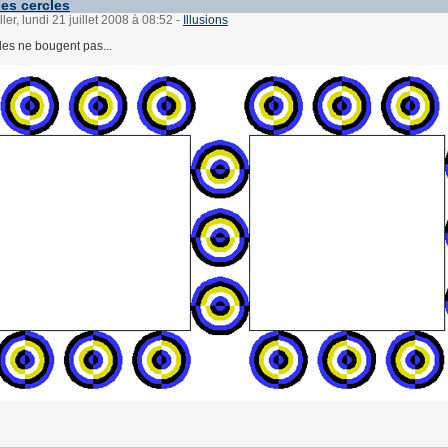
es cercles
ler, lundi 21 juillet 2008 à 08:52
-
Illusions
les ne bougent pas...