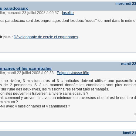
mercredi 23 
s paradoxaux
ler, mercredi 23 juillet 2008 à 09:57
-
Insolite
es paradoxaux sont des engrenages dont les deux "roues" tournent dans le même
r plus :
Développante de cercle et engrenages
mardi 22 
nnaires et les cannibales
ler, mardi 22 juillet 2008 à 09:33
-
Enigmes/casse-tête
 une rivière, 3 missionnaires et 3 cannibales doivent utiliser une passerelle
lus de 2 personnes. Si à un moment donnée les cannibales sont plus nombr
 sur l'une des deux rives, les missionnaires seront tués et mangés.
onistes peuvent-ils traverser la rivière sains et saufs ?
ent, comment y arrivent-ils avec un minimum de traversées et quel est le nombre 
e minimum ?
t-il avec 4 missionnaires et 4 cannibales ?
lundi 21