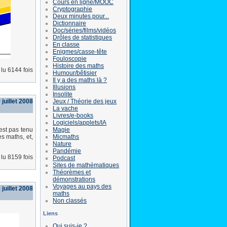
Cours en ligne/MOOC
Cryptographie
Deux minutes pour...
Dictionnaire
Doc/séries/films/vidéos
Drôles de statistiques
En classe
Enigmes/casse-tête
Fouloscopie
Histoire des maths
lu 6144 fois
Humour/bêtisier
Il y a des maths là ?
Illusions
Insolite
Jeux / Théorie des jeux
juillet 2008
La vache
Livres/e-books
Logiciels/applets/IA
Magie
'est pas tenu
Micmaths
es maths, et,
Nature
Pandémie
lu 8159 fois
Podcast
Sites de mathématiques
Théorèmes et
démonstrations
Voyages au pays des
 juillet 2008
maths
Non classés
Liens
Qui suis-je ?