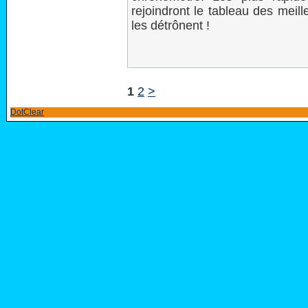
rejoindront le tableau des meill
les détrônent !
1
2
>
DotClear