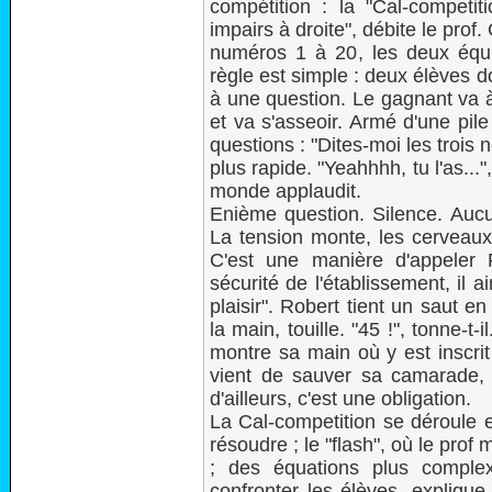
compétition : la "Cal-competi
impairs à droite", débite le prof.
numéros 1 à 20, les deux équip
règle est simple : deux élèves 
à une question. Le gagnant va à l
et va s'asseoir. Armé d'une pil
questions : "Dites-moi les trois
plus rapide. "Yeahhhh, tu l'as..."
monde applaudit.
Enième question. Silence. Aucu
La tension monte, les cerveaux 
C'est une manière d'appeler
sécurité de l'établissement, il a
plaisir". Robert tient un saut e
la main, touille. "45 !", tonne-t
montre sa main où y est inscri
vient de sauver sa camarade, 
d'ailleurs, c'est une obligation.
La Cal-competition se déroule 
résoudre ; le "flash", où le prof
; des équations plus comple
confronter les élèves, explique 