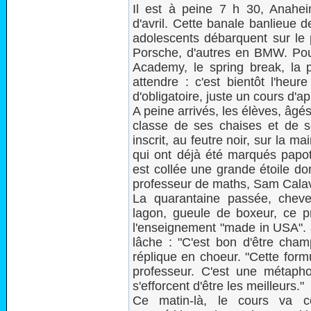
Il est à peine 7 h 30, Anahei
d'avril. Cette banale banlieue
adolescents débarquent sur le p
Porsche, d'autres en BMW. Pou
Academy, le spring break, la
attendre : c'est bientôt l'heu
d'obligatoire, juste un cours d'
A peine arrivés, les élèves, âgé
classe de ses chaises et de s
inscrit, au feutre noir, sur la m
qui ont déjà été marqués papote
est collée une grande étoile dor
professeur de maths, Sam Calavi
La quarantaine passée, cheveu
lagon, gueule de boxeur, ce p
l'enseignement "made in USA". 8
lâche : "C'est bon d'être cha
réplique en choeur. "Cette formu
professeur. C'est une métap
s'efforcent d'être les meilleurs."
Ce matin-là, le cours va 