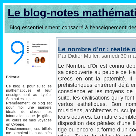
Le blog-notes mathémat
Le nombre d’or : réalité 
Par Didier Müller, samedi 30 m
Le Nombre d'Or est connu depuis
sa découverte au peuple de Hau
Editorial
Grecs en ont la paternité. Il
préhistoriques entrèrent déjà 
Ce blog a pour sujet les
mathématiques et leur
conscience et les moyens de l
enseignement au Lycée.
suite, les civilisations qui y fo
Son but est triple.
Premièrement, ce blog est
vertus esthétiques. Bon nombr
pour moi une manière
musiciens, architectes ou sculp
idéale de classer les
informations que je glâne
leurs oeuvres. La nature sembl
au cours de mes voyages
disposition des pétales d’une 
en Cybérie.
Deuxièmement, ces billets
tige ou encore la forme d’un c
me semblent bien adaptés