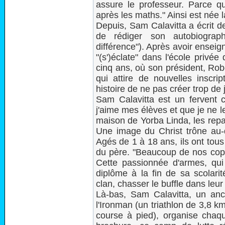
assure le professeur. Parce que
après les maths." Ainsi est née 
Depuis, Sam Calavitta a écrit deu
de rédiger son autobiograph
différence"). Après avoir enseig
"(s')éclate" dans l'école privé
cinq ans, où son président, Robe
qui attire de nouvelles inscr
histoire de ne pas créer trop de
Sam Calavitta est un fervent c
j'aime mes élèves et que je ne le
maison de Yorba Linda, les repa
Une image du Christ trône au-
Agés de 1 à 18 ans, ils ont tous
du père. "Beaucoup de nos copai
Cette passionnée d'armes, q
diplôme à la fin de sa scolar
clan, chasser le buffle dans leu
Là-bas, Sam Calavitta, un anci
l'Ironman (un triathlon de 3,8 
course à pied), organise chaque