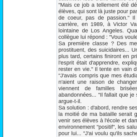
"Mais ce job a tellement été dé
élèves, qui sont là juste pour pas
de coeur, pas de passion." Il
carrière, en 1989, à Victor Val
lointaine de Los Angeles. Qu
collègue lui répond : "Vous vou
Sa première classe ? Des mem
prostituent, des suicidaires...
plus tard, certains finiront en p
l'esprit était d'apprendre, expli
rester en vie." Il tente en vain d
"J'avais compris que mes étudia
n'aient une raison de changer
viennent de familles brisé
abandonnées... "Il fallait que je
argue-t-il.
Sa solution : d'abord, rendre ses
la moitié de ma bataille serait ga
venir ses élèves à l'école et da
environnement "positif", les sal
pour lui... "J'ai voulu qu'ils s