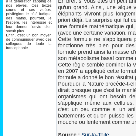
En bref, si vous êtes un petit a
à la génération zapping de
nos élèves. Ces textes
qu'un grand. Ainsi, une algue 
courts et ces vidéos,
éléphants vivront plus longte
privilégiant le côté ludique
des maths, pourront, je
priori déjà. La surprise qui fut c
l'espère, les intéresser et
une formule mathématique qui,
leur donner l'envie d'en
savoir plus.
(avec une certaine variation, ma
Enfin, c'est un bon moyen
Cette formule ne s'appliquera p
de communiquer avec des
collègues de toute la
fonctionne très bien pour des
francophonie.
formule prend ainsi la masse d'
son métabolisme basal comme ég
Cette règle semble dominer la V
en 2007 a appliqué cette formul
formule a donné le bon résultat p
Pourquoi la Nature procède-t-el
dirait presque que c'est la mani
organismes qui ont besoin de 
s'applique même aux cellules.
c'est un peu comme si un anim
battements et qu'on puisse les
mouche ou lentement comme un
Source :
Sur-la-Toile