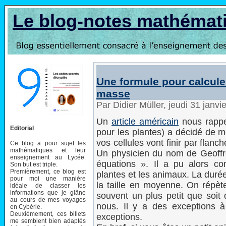
Le blog-notes mathémat
Une formule pour calculer
masse
Par Didier Müller, jeudi 31 janv
Un
article américain
nous rappe
Editorial
pour les plantes) a décidé de m
vos cellules vont finir par flan
Ce blog a pour sujet les
mathématiques et leur
Un physicien du nom de Geoffr
enseignement au Lycée.
équations ». Il a pu alors con
Son but est triple.
Premièrement, ce blog est
plantes et les animaux. La duré
pour moi une manière
la taille en moyenne. On répèt
idéale de classer les
informations que je glâne
souvent un plus petit que soit 
au cours de mes voyages
nous. Il y a des exceptions 
en Cybérie.
Deuxièmement, ces billets
exceptions.
me semblent bien adaptés