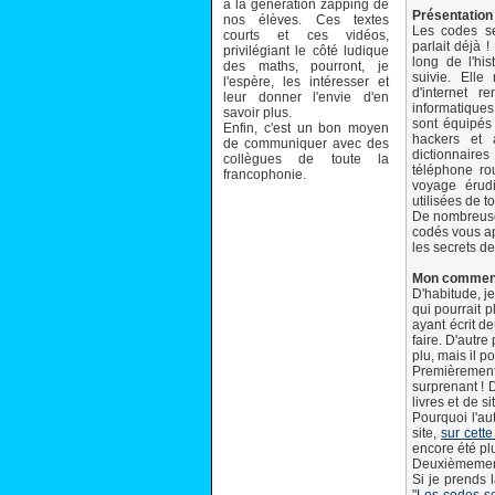
à la génération zapping de
Présentation 
nos élèves. Ces textes
Les codes se
courts et ces vidéos,
parlait déjà 
privilégiant le côté ludique
long de l'his
des maths, pourront, je
suivie. Ell
l'espère, les intéresser et
d'internet r
leur donner l'envie d'en
informatiques
savoir plus.
sont équipés 
Enfin, c'est un bon moyen
hackers et 
de communiquer avec des
dictionnaires
collègues de toute la
téléphone ro
francophonie.
voyage érud
utilisées de to
De nombreuse
codés vous ap
les secrets de
Mon commen
D'habitude, j
qui pourrait p
ayant écrit d
faire. D'autre
plu, mais il po
Premièrement, 
surprenant ! 
livres et de s
Pourquoi l'au
site,
sur cett
encore été plu
Deuxièmement,
Si je prends 