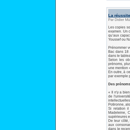
La réussit
Par Didier Mül
Les copies so
examen. Un co
qu’aux capaci
Youssef ou Na
Prénommer vot
Bac dans 18 a
dans le table
Selon les ob
prénoms, plus
une mention «
En outre, à c
par exemple p
Des prénoms q
« Il n'y a bi
de l'universi
intellectuell
Potironne, al
Si relation i
Madeleine, C
supérieures e
De leur côté,
aux consonanc
dans le recen