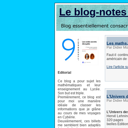
Le blog-note
Les maths, 
Par Didier Mül
Faut-il conti
américain de 
Lire l'article s
Editorial
Ce blog a pour sujet les
mathématiques et leur
enseignement au Lycée.
Son but est triple.
L'Univers 
Premièrement, ce blog est
Par Didier Mül
pour moi une manière
idéale de classer les
informations que je glâne
L'Univers de
au cours de mes voyages
Hervé Lehnin
en Cybérie.
320 pages
Deuxièmement, ces billets
Ixelles Editio
me semblent bien adaptés