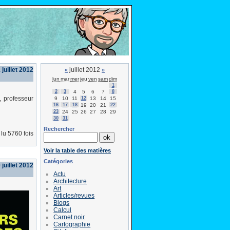
juillet 2012
juillet 2012
«
»
lun
mar
mer
jeu
ven
sam
dim
1
2
3
4
5
6
7
8
, professeur
9
10
11
12
13
14
15
16
17
18
19
20
21
22
23
24
25
26
27
28
29
30
31
Rechercher
lu 5760 fois
Voir la table des matières
Catégories
 juillet 2012
Actu
Architecture
Art
Articles/revues
Blogs
Calcul
Carnet noir
Cartographie