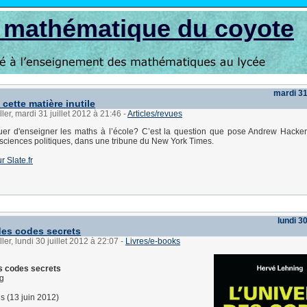
s mathématique du coyote
mardi 31 
cette matière inutile
ler, mardi 31 juillet 2012 à 21:46
-
Articles/revues
nuer d'enseigner les maths à l’école? C’est la question que pose Andrew Hacker
sciences politiques, dans une tribune du New York Times.
ur Slate.fr
lundi 30
des codes secrets
ler, lundi 30 juillet 2012 à 22:07
-
Livres/e-books
s codes secrets
g
ns (13 juin 2012)