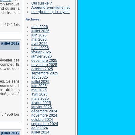
raphica
". Ce
Qui suis-je ?
'on retrouve
Apprendre-en-ligne.net
nd ou sur la
Le cyberblog du coyote
 chiffrement
Archives
lu 6741 fois
août 2026
juillet 2026
juin 2026
mai 2026
 juillet 2012
avril 2026
mars 2026
février 2026
janvier 2026
 évoluer ces
décembre 2025
compter. Ils
novembre 2025
e, a de quoi
octobre 2025
septembre 2025
août 2025
res. Ce sens
juillet 2025
éremment. Il
juin 2025
tre de leurs
mai 2025
olué jusqu’à
avril 2025
mars 2025
février 2025
janvier 2025
décembre 2024
lu 4956 fois
novembre 2024
octobre 2024
septembre 2024
août 2024
juillet 2024
juillet 2012