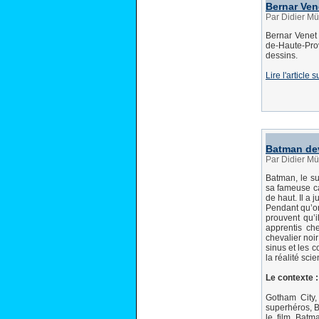
Bernar Ven
Par Didier Mü
Bernar Venet 
de-Haute-Prov
dessins.
Lire l'articl
Batman dev
Par Didier Mül
Batman, le su
sa fameuse ca
de haut. Il a 
Pendant qu’on 
prouvent qu’i
apprentis che
chevalier noi
sinus et les c
la réalité scie
Le contexte 
Gotham City,
superhéros, B
le film Batm