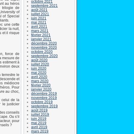
octobre 2021
ant au héros
septembre 2021
trilogie de
août 2021
niversity of
juillet 2021
l of Special
juin 2021
iants.
mai 2021
ec une cette
avril 2021
cier la nuit,
mars 2021
 et il risque
février 2021
janvier 2021
décembre 2020
novembre 2020
octobre 2020
on, force de
septembre 2020
la mesure de
août 2020
s estiment à
juillet 2020
environ deux
juin 2020
mai 2020
terrestre le
avril 2020
edescende et
mars 2020
rès médiocre
février 2020
rhéros. Pour
janvier 2020
vre au choc,
décembre 2019
novembre 2019
 celui de la
octobre 2019
le justicier
septembre 2019
août 2019
des conseils
juillet 2019
cape. Ou s’il
juin 2019
éacteur, pour
mai 2019
nseils ?
avril 2019
mars 2019