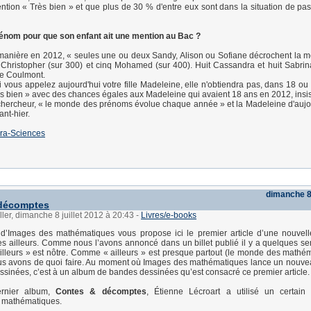
tion « Très bien » et que plus de 30 % d'entre eux sont dans la situation de pass
rénom pour que son enfant ait une mention au Bac ?
anière en 2012, « seules une ou deux Sandy, Alison ou Sofiane décrochent la m
 Christopher (sur 300) et cinq Mohamed (sur 400). Huit Cassandra et huit Sabrin
te Coulmont.
 si vous appelez aujourd'hui votre fille Madeleine, elle n'obtiendra pas, dans 18 o
s bien » avec des chances égales aux Madeleine qui avaient 18 ans en 2012, insiste
chercheur, « le monde des prénoms évolue chaque année » et la Madeleine d'aujou
ant-hier.
ra-Sciences
dimanche 8 
 décomptes
ller, dimanche 8 juillet 2012 à 20:43
-
Livres/e-books
 d’Images des mathématiques vous propose ici le premier article d’une nouvell
 ailleurs. Comme nous l’avons annoncé dans un billet publié il y a quelques se
ailleurs » est nôtre. Comme « ailleurs » est presque partout (le monde des mathém
nous avons de quoi faire. Au moment où Images des mathématiques lance un nouv
sinées, c’est à un album de bandes dessinées qu’est consacré ce premier article.
rnier album,
Contes & décomptes
, Étienne Lécroart a utilisé un certai
» mathématiques.