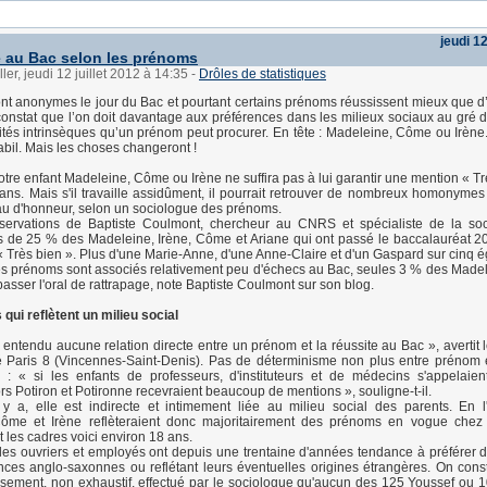
jeudi 12
e au Bac selon les prénoms
ler, jeudi 12 juillet 2012 à 14:35
-
Drôles de statistiques
nt anonymes le jour du Bac et pourtant certains prénoms réussissent mieux que d’
nstat que l’on doit davantage aux préférences dans les milieux sociaux au gré
tés intrinsèques qu’un prénom peut procurer. En tête : Madeleine, Côme ou Irène
bil. Mais les choses changeront !
re enfant Madeleine, Côme ou Irène ne suffira pas à lui garantir une mention « Tr
ns. Mais s'il travaille assidûment, il pourrait retrouver de nombreux homonymes
au d'honneur, selon un sociologue des prénoms.
servations de Baptiste Coulmont, chercheur au CNRS et spécialiste de la soc
 de 25 % des Madeleine, Irène, Côme et Ariane qui ont passé le baccalauréat 2
 Très bien ». Plus d'une Marie-Anne, d'une Anne-Claire et d'un Gaspard sur cinq 
es prénoms sont associés relativement peu d'échecs au Bac, seules 3 % des Made
asser l'oral de rattrapage, note Baptiste Coulmont sur son blog.
ui reflètent un milieu social
en entendu aucune relation directe entre un prénom et la réussite au Bac », avertit
té Paris 8 (Vincennes-Saint-Denis). Pas de déterminisme non plus entre prénom 
es : « si les enfants de professeurs, d'instituteurs et de médecins s'appelaien
ors Potiron et Potironne recevraient beaucoup de mentions », souligne-t-il.
l y a, elle est indirecte et intimement liée au milieu social des parents. En l
ôme et Irène reflèteraient donc majoritairement des prénoms en vogue chez 
t les cadres voici environ 18 ans.
 les ouvriers et employés ont depuis une trentaine d'années tendance à préférer
es anglo-saxonnes ou reflétant leurs éventuelles origines étrangères. On const
sement, non exhaustif, effectué par le sociologue qu'aucun des 125 Youssef ou 1