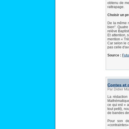
obtenu de men
rattrapage.
Choisir un p
De la même m
bien". Quatre
relève Baptis
Et attention,
mention « Trè
Car selon le 
pas celle d'av
Source :
Futu
Contes et
Par Didier Mü
La rédaction
Mathématiques
ce qui est « 
tout petit), 
de bandes des
Pour son de
«contraintes