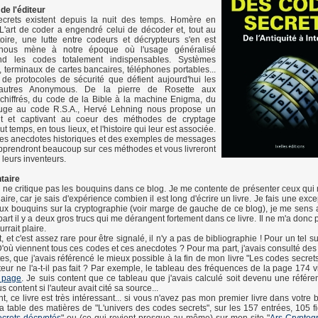
de l'éditeur
crets existent depuis la nuit des temps. Homère en
! L'art de coder a engendré celui de décoder et, tout au
toire, une lutte entre codeurs et décrypteurs s'en est
e nous mène à notre époque où l'usage généralisé
end les codes totalement indispensables. Systèmes
, terminaux de cartes bancaires, téléphones portables...
de protocoles de sécurité que défient aujourd'hui les
autres Anonymous. De la pierre de Rosette aux
 chiffrés, du code de la Bible à la machine Enigma, du
uge au code R.S.A., Hervé Lehning nous propose un
it et captivant au coeur des méthodes de cryptage
ut temps, en tous lieux, et l'histoire qui leur est associée.
s anecdotes historiques et des exemples de messages
prendront beaucoup sur ces méthodes et vous livreront
 leurs inventeurs.
taire
e ne critique pas les bouquins dans ce blog. Je me contente de présenter ceux qui 
laire, car je sais d'expérience combien il est long d'écrire un livre. Je fais une excep
eux bouquins sur la cryptographie (voir marge de gauche de ce blog), je me sens a
 part il y a deux gros trucs qui me dérangent fortement dans ce livre. Il ne m'a donc
urrait plaire.
et c'est assez rare pour être signalé, il n'y a pas de bibliographie ! Pour un tel suj
D'où viennent tous ces codes et ces anecdotes ? Pour ma part, j'avais consulté des
ites, que j'avais référencé le mieux possible à la fin de mon livre "Les codes secret
teur ne l'a-t-il pas fait ? Par exemple, le tableau des fréquences de la page 174 
e page
. Je suis content que ce tableau que j'avais calculé soit devenu une référen
s content si l'auteur avait cité sa source...
 ce livre est très intéressant... si vous n'avez pas mon premier livre dans votre b
la table des matières de "L'univers des codes secrets", sur les 157 entrées, 105 f