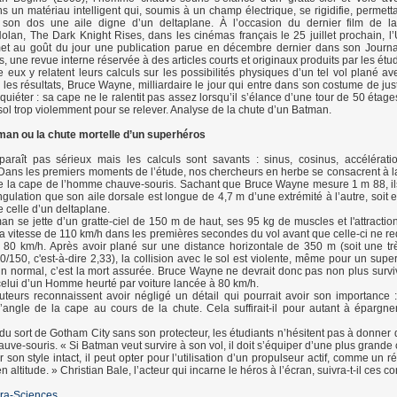
ns un matériau intelligent qui, soumis à un champ électrique, se rigidifie, permett
 son dos une aile digne d’un deltaplane. À l’occasion du dernier film de la 
olan, The Dark Knight Rises, dans les cinémas français le 25 juillet prochain, l’U
met au goût du jour une publication parue en décembre dernier dans son Journa
, une revue interne réservée à des articles courts et originaux produits par les étud
e eux y relatent leurs calculs sur les possibilités physiques d’un tel vol plané av
les résultats, Bruce Wayne, milliardaire le jour qui entre dans son costume de justi
quiéter : sa cape ne le ralentit pas assez lorsqu’il s’élance d’une tour de 50 étages
 sol trop violemment pour se relever. Analyse de la chute d’un Batman.
tman ou la chute mortelle d’un superhéros
paraît pas sérieux mais les calculs sont savants : sinus, cosinus, accélérati
Dans les premiers moments de l’étude, nos chercheurs en herbe se consacrent à 
e la cape de l’homme chauve-souris. Sachant que Bruce Wayne mesure 1 m 88, il
ngulation que son aile dorsale est longue de 4,7 m d’une extrémité à l’autre, soit 
e celle d’un deltaplane.
n se jette d’un gratte-ciel de 150 m de haut, ses 95 kg de muscles et l'attraction 
la vitesse de 110 km/h dans les premières secondes du vol avant que celle-ci ne r
à 80 km/h. Après avoir plané sur une distance horizontale de 350 m (soit une t
0/150, c'est-à-dire 2,33), la collision avec le sol est violente, même pour un supe
n normal, c’est la mort assurée. Bruce Wayne ne devrait donc pas non plus survi
celui d’un Homme heurté par voiture lancée à 80 km/h.
teurs reconnaissent avoir négligé un détail qui pourrait avoir son importance :
l’angle de la cape au cours de la chute. Cela suffirait-il pour autant à épargner 
 du sort de Gotham City sans son protecteur, les étudiants n’hésitent pas à donner 
ve-souris. « Si Batman veut survire à son vol, il doit s’équiper d’une plus grande 
 son style intact, il peut opter pour l’utilisation d’un propulseur actif, comme un r
n altitude. » Christian Bale, l’acteur qui incarne le héros à l’écran, suivra-t-il ces co
ra-Sciences