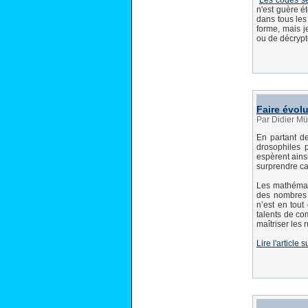
"
Les codes se
n'est guère é
dans tous les
forme, mais j
ou de décrypt
Faire évol
Par Didier Mül
En partant d
drosophiles p
espèrent ains
surprendre car
Les mathémati
des nombres 
n’est en tout
talents de co
maîtriser les
Lire l'article