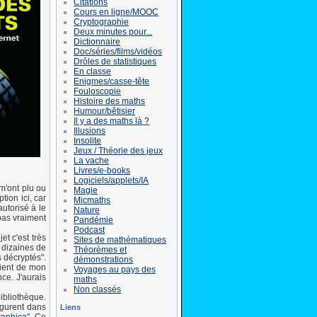
Citations
Cours en ligne/MOOC
Cryptographie
Deux minutes pour...
Dictionnaire
Doc/séries/films/vidéos
Drôles de statistiques
En classe
Enigmes/casse-tête
Fouloscopie
Histoire des maths
Humour/bêtisier
Il y a des maths là ?
Illusions
Insolite
Jeux / Théorie des jeux
La vache
Livres/e-books
Logiciels/applets/IA
m'ont plu ou
Magie
tion ici, car
Micmaths
utorisé à le
Nature
 pas vraiment
Pandémie
Podcast
et c'est très
Sites de mathématiques
 dizaines de
Théorèmes et
s décryptés".
démonstrations
vient de mon
Voyages au pays des
ce. J'aurais
maths
Non classés
ibliothèque.
igurent dans
Liens