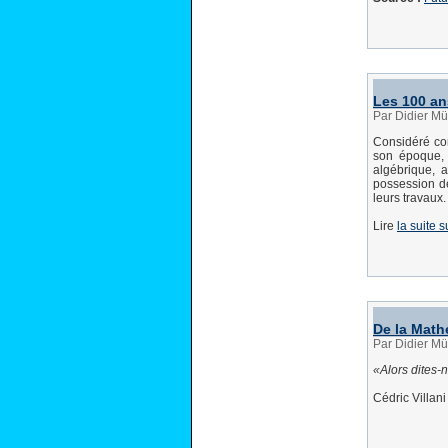
Les 100 an
Par Didier Mül
Considéré com
son époque, 
algébrique, 
possession de
leurs travaux
Lire
la suite 
De la Math
Par Didier Mül
Alors dites-
Cédric Villan