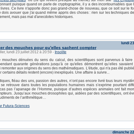
crets décryptés
" ou (ce qui revient presque au même) sur mon site "
Ars Cryptog
tonnant puisque quand on parle de cryptographie, il y a des incontournables que l
 livres. Ce livre n'apporte donc pas grand-chose de nouveau, que ce soit sur le fo
e dois avouer que j'ai quand même appris des choses : rien sur les techniques de
ement, mais pas mal d'anecdotes historiques.
lundi 23
uer des mouches pour qu'elles sachent compter
ler, lundi 23 juillet 2012 à 20:59
-
Insolite
e mouches dénuées du sens du calcul, des scientifiques sont parvenus à faire
endant quarante générations jusqu’à ce qu'elles démontrent qu’elles savaient 
i remonter aux origines du sens des mathématiques. L'étude, qui n'a pas été publié
 certains détails restent (encore) inexpliqués. Une affaire à suivre...
ques, fléau des uns, passion des autres, n’ont pas encore livré tous leurs mystè
se retrouve dans toutes les populations humaines mais s’exprime pourtant diff
 cas pas l’apanage de l’Homme, puisque d’autres espèces animales ont fait mon
mpteurs. Jusqu’aux mouches drosophiles qui, aidées par des scientifiques, ont év
 rudiments de l’arithmétique…
 sur Futura-Sciences
dimanche 22 