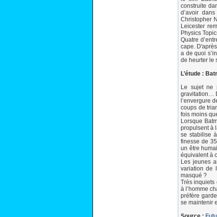
construite da
d’avoir dans
Christopher N
Leicester re
Physics Topics
Quatre d’entr
cape. D'après 
a de quoi s’in
de heurter le
L’étude : Ba
Le sujet ne 
gravitation… 
l’envergure d
coups de tria
fois moins qu
Lorsque Batma
propulsent à 
se stabilise 
finesse de 35
un être humai
équivalent à 
Les jeunes au
variation de 
masqué ?
Très inquiets
à l’homme chau
préfère garder
se maintenir e
Source :
Futu