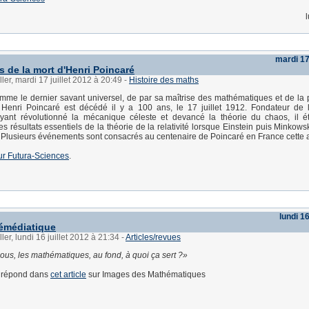
mardi 17 
s de la mort d'Henri Poincaré
ler, mardi 17 juillet 2012 à 20:49
-
Histoire des maths
me le dernier savant universel, de par sa maîtrise des mathématiques et de la
Henri Poincaré est décédé il y a 100 ans, le 17 juillet 1912. Fondateur de l
ayant révolutionné la mécanique céleste et devancé la théorie du chaos, il é
s résultats essentiels de la théorie de la relativité lorsque Einstein puis Minkows
. Plusieurs événements sont consacrés au centenaire de Poincaré en France cette
sur Futura-Sciences
.
lundi 16
émédiatique
ler, lundi 16 juillet 2012 à 21:34
-
Articles/revues
nous, les mathématiques, au fond, à quoi ça sert ?
i répond dans
cet article
sur Images des Mathématiques