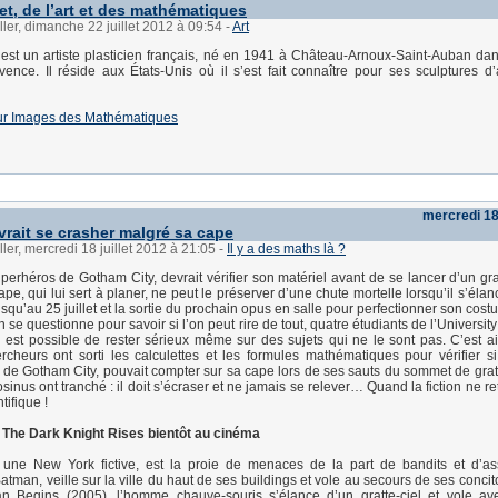
et, de l’art et des mathématiques
ller, dimanche 22 juillet 2012 à 09:54
-
Art
est un artiste plasticien français, né en 1941 à Château-Arnoux-Saint-Auban dan
ence. Il réside aux États-Unis où il s’est fait connaître pour ses sculptures d’
e sur Images des Mathématiques
mercredi 18 
rait se crasher malgré sa cape
ler, mercredi 18 juillet 2012 à 21:05
-
Il y a des maths là ?
perhéros de Gotham City, devrait vérifier son matériel avant de se lancer d’un grat
pe, qui lui sert à planer, ne peut le préserver d’une chute mortelle lorsqu’il s’él
jusqu’au 25 juillet et la sortie du prochain opus en salle pour perfectionner son cost
se questionne pour savoir si l’on peut rire de tout, quatre étudiants de l’University
l est possible de rester sérieux même sur des sujets qui ne le sont pas. C’est a
rcheurs ont sorti les calculettes et les formules mathématiques pour vérifier s
r de Gotham City, pouvait compter sur sa cape lors de ses sauts du sommet de gratt
osinus ont tranché : il doit s’écraser et ne jamais se relever… Quand la fiction ne re
ntifique !
: The Dark Knight Rises bientôt au cinéma
 une New York fictive, est la proie de menaces de la part de bandits et d’as
atman, veille sur la ville du haut de ses buildings et vole au secours de ses conci
an Begins (2005), l’homme chauve-souris s’élance d’un gratte-ciel et vole av