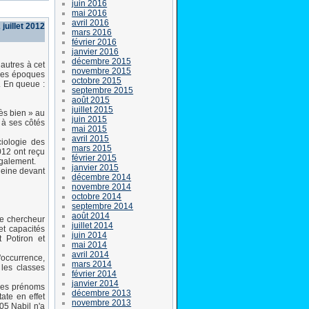
juin 2016
mai 2016
avril 2016
 juillet 2012
mars 2016
février 2016
janvier 2016
décembre 2015
autres à cet
novembre 2015
 des époques
octobre 2015
. En queue :
septembre 2015
août 2015
juillet 2015
ès bien » au
juin 2015
 à ses côtés
mai 2015
avril 2015
iologie des
mars 2015
012 ont reçu
février 2015
également.
janvier 2015
leine devant
décembre 2014
novembre 2014
octobre 2014
septembre 2014
août 2014
 le chercheur
juillet 2014
et capacités
juin 2014
t Potiron et
mai 2014
avril 2014
'occurrence,
mars 2014
les classes
février 2014
janvier 2014
 des prénoms
décembre 2013
ate en effet
novembre 2013
05 Nabil n'a