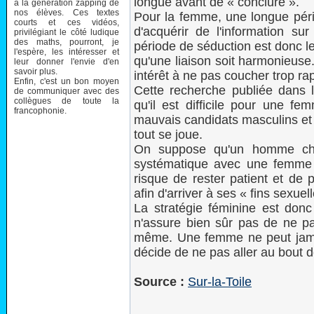
longue avant de « conclure ».
à la génération zapping de
nos élèves. Ces textes
Pour la femme, une longue pé
courts et ces vidéos,
d'acquérir de l'information s
privilégiant le côté ludique
des maths, pourront, je
période de séduction est donc le 
l'espère, les intéresser et
qu'une liaison soit harmonieuse
leur donner l'envie d'en
savoir plus.
intérêt à ne pas coucher trop ra
Enfin, c'est un bon moyen
Cette recherche publiée dans
de communiquer avec des
collègues de toute la
qu'il est difficile pour une fe
francophonie.
mauvais candidats masculins et 
tout se joue.
On suppose qu'un homme che
systématique avec une femme 
risque de rester patient et de p
afin d'arriver à ses « fins sexuel
La stratégie féminine est do
n'assure bien sûr pas de ne p
même. Une femme ne peut jamai
décide de ne pas aller au bout d
Source :
Sur-la-Toile