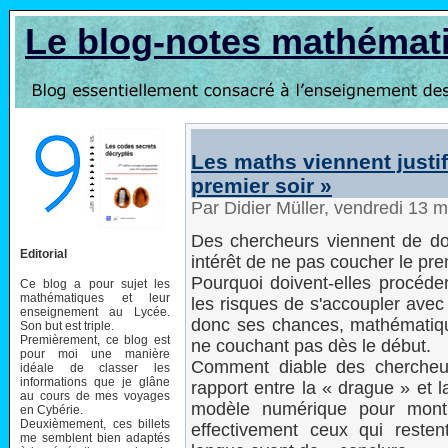
Le blog-notes mathémat
Les maths viennent justif
premier soir »
Par Didier Müller, vendredi 13 
Des chercheurs viennent de do
Editorial
intérêt de ne pas coucher le prem
Pourquoi doivent-elles procéder
Ce blog a pour sujet les
mathématiques et leur
les risques de s'accoupler ave
enseignement au Lycée.
donc ses chances, mathématiqu
Son but est triple.
Premièrement, ce blog est
ne couchant pas dès le début.
pour moi une manière
Comment diable des chercheurs
idéale de classer les
informations que je glâne
rapport entre la « drague » et 
au cours de mes voyages
modèle numérique pour montr
en Cybérie.
Deuxièmement, ces billets
effectivement ceux qui reste
me semblent bien adaptés