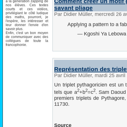
Comment créer un motif
à la génération zapping de
nos élèves. Ces textes
savant pliage
courts et ces vidéos,
privilégiant le côté ludique
Par Didier Müller, mercredi 26 a
des maths, pourront, je
l'espère, les intéresser et
Applying a pattern to a fabr
leur donner l'envie d'en
savoir plus.
Enfin, c'est un bon moyen
— Kgoshi Ya Lebowa
de communiquer avec des
collègues de toute la
francophonie.
Représentation des tripl
Par Didier Müller, mardi 25 avri
Un triplet pythagoricien est un 
2
2
2
tels que a
+b
=c
. Sam Daoud 
premiers triplets de Pythagore,
11730.
Sou