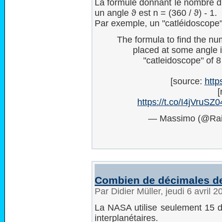
La formule donnant le nombre d
un angle ϑ est n = (360 / ϑ) - 1.
Par exemple, un "catléidoscope"
The formula to find the n
placed at some angle is
"catleidoscope" of 8
[source:
htt
[
https://t.co/I4jVruSZ0
— Massimo (@Ra
Combien de décimales de
Par Didier Müller, jeudi 6 avril 
La NASA utilise seulement 15 d
interplanétaires.