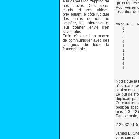
à la génération zapping de
qu'un représe
nos élèves. Ces textes
Pour vérifier
courts et ces vidéos,
les paires de
privilégiant le côté ludique
des maths, pourront, je
l'espère, les intéresser et
Marque 1  M
leur donner l'envie d'en
   0       
savoir plus.
   0       
Enfin, c'est un bon moyen
   0       
de communiquer avec des
   0       
collègues de toute la
   1       
francophonie.
   1       
   1       
   4       
   4       
Notez que la 
n'est pas gra
seulement des
Le but de l'"
duplicant pas
On caractéris
position abso
ainsi 1-3-5-2 
Par exemple, 
2-22-32-21-5
James B. She
vous compare