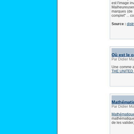
est l'image in
Malheureusem
marques (de 
complet" ... 
Source :
dist
Où est le 
Par Didier Mü
Une comme app
THE UNITED
Mathémati
Par Didier Mü
Mathématiqu
mathématiques
de les valide