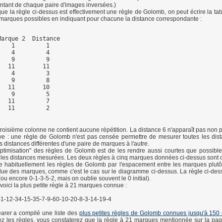
ntant de chaque paire d'images inversées.)
 que la règle ci-dessus est effectivement une règle de Golomb, on peut écrire la ta
 marques possibles en indiquant pour chacune la distance correspondante :
arque 2  Distance

   1         1

   4         4

   9         9

  11        11 

   4         3 

   9         8

  11        10 

   9         5 

  11         7 

troisième colonne ne contient aucune répétition. La distance 6 n'apparaît pas non p
ve : une règle de Golomb n'est pas censée permettre de mesurer toutes les dis
 distances différentes d'une paire de marques à l'autre.
optimisation" des règles de Golomb est de les rendre aussi courtes que possible
 les distances mesurées. Les deux règles à cinq marques données ci-dessus sont 
e habituellement les règles de Golomb par l'espacement entre les marques plutô
lue des marques, comme c'est le cas sur le diagramme ci-dessus. La règle ci-dessu
(ou encore 0-1-3-5-2, mais on oublie souvent le 0 initial).
voici la plus petite règle à 21 marques connue :
-1-12-34-15-35-7-9-60-10-20-8-3-14-19-4
arer a compilé une liste des
plus petites règles de Golomb connues jusqu'à 15
z les règles, vous constaterez que la règle à 21 marques mentionnée sur la p