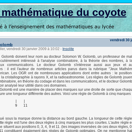
s mathématique du coyote
vendredi 30 
Golomb
ller, vendredi 30 janvier 2009 à 10:02
-
Insolite
e Golomb doivent leur nom au docteur Solomon W. Golomb, un professeur de ma
ticulièrement intéressé à l'analyse combinatoire, à la théorie des nombres, à l
ux communications. Le docteur Golomb s'intéresse aussi aux jeux et a
s : il est l'auteur de nombreux articles parus dans la rubrique "Jeux Mathém
merican. Les OGR ont de nombreuses applications dont entre autres : le positi
 la cristallographie à rayons X, et la radioastronomie. Les règles de Golomb joue
mbinatoire, en théorie du codage et dans les communications, et le docteur Golomb 
oir analysé leur utilité dans ces domaines.
Golomb est une manière de placer des marques sur une droite de sorte que chaq
e une longueur différente des autres. Voici une règle de Golomb à cinq marques 
       |   |

ué sous la marque donne la distance au bord gauche. La longueur de cette règle e
te règle est l'une des deux règles à cinq marques les plus courtes. L'autre règle e
 situent aux positions 0, 3, 4, 9 et 11. (les images inversées de ces deux règles, 0,
, 11 constituent également des règles de Golomb optimales. On ne mentionne ha