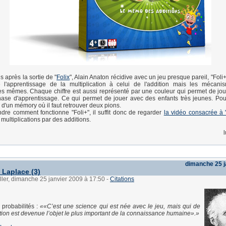
 après la sortie de "
Folix
", Alain Anaton récidive avec un jeu presque pareil, "Foli+"
l'apprentissage de la multiplication à celui de l'addition mais les mécanis
s mêmes. Chaque chiffre est aussi représenté par une couleur qui permet de jo
ase d'apprentissage. Ce qui permet de jouer avec des enfants très jeunes. Pour 
s d'un mémory où il faut retrouver deux pions.
re comment fonctionne "Foli+", il suffit donc de regarder
la vidéo consacrée à "
multiplications par des additions.
dimanche 25 j
 Laplace (3)
ller, dimanche 25 janvier 2009 à 17:50
-
Citations
 probabilités :
«C’est une science qui est née avec le jeu, mais qui de
tion est devenue l’objet le plus important de la connaissance humaine».