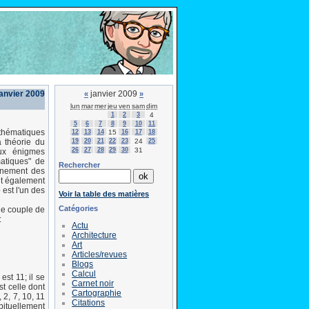
janvier 2009
janvier 2009
«
»
lun
mar
mer
jeu
ven
sam
dim
1
2
3
4
5
6
7
8
9
10
11
thématiques
12
13
14
15
16
17
18
19
20
21
22
23
24
25
a théorie du
26
27
28
29
30
31
ux énigmes
atiques" de
Rechercher
onnement des
nt également
est l'un des
Voir la table des matières
Catégories
ue couple de
:
Actu
Architecture
Art
Articles/revues
Blogs
Calcul
st 11; il se
Carnet noir
st celle dont
Cartographie
 2, 7, 10, 11
Citations
bituellement