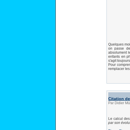
Quelques mois
on passe de 
absolument le
enfants en ph
s'agit toujour
Pour comprend
remplacer les 
Citation de
Par Didier Mü
Le calcul des
par son évolu