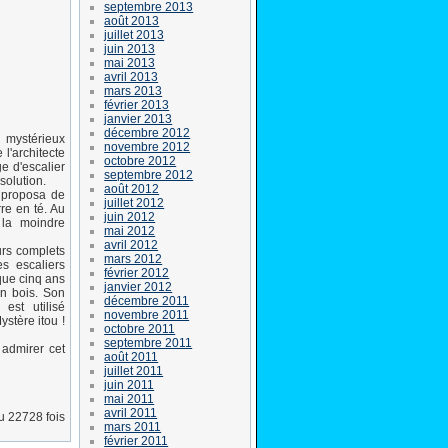
septembre 2013
août 2013
juillet 2013
juin 2013
mai 2013
avril 2013
mars 2013
février 2013
janvier 2013
décembre 2012
 mystérieux
novembre 2012
 l'architecte
octobre 2012
ge d'escalier
septembre 2012
solution.
août 2012
t proposa de
juillet 2012
re en té. Au
juin 2012
 la moindre
mai 2012
avril 2012
urs complets
mars 2012
es escaliers
février 2012
 que cinq ans
janvier 2012
en bois. Son
décembre 2011
est utilisé
novembre 2011
ystère itou !
octobre 2011
septembre 2011
 admirer cet
août 2011
juillet 2011
juin 2011
mai 2011
avril 2011
lu 22728 fois
mars 2011
février 2011