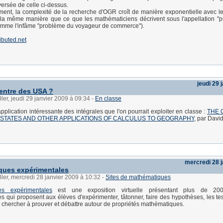
versée de celle ci-dessus.
ent, la complexité de la recherche d'OGR croît de manière exponentielle avec 
la même manière que ce que les mathématiciens décrivent sous l'appellation "
comme l'infâme "problème du voyageur de commerce").
ributed.net
jeudi 29 
centre des USA ?
ller, jeudi 29 janvier 2009 à 09:34
-
En classe
lication intéressante des intégrales que l'on pourrait exploiter en classe :
THE 
 STATES AND OTHER APPLICATIONS OF CALCULUS TO GEOGRAPHY
, par Davi
mercredi 28 j
ques expérimentales
ller, mercredi 28 janvier 2009 à 10:32
-
Sites de mathématiques
es expérimentales
est une exposition virtuelle présentant plus de 200 
 qui proposent aux élèves d'expérimenter, tâtonner, faire des hypothèses, les tes
r, chercher à prouver et débattre autour de propriétés mathématiques.