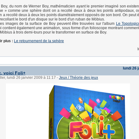
 Boy, du nom de Werner Boy, mathématicien ayant le premier imaginé son existe
vue » comme une sphère dont on a recollé deux à deux les points antipodaux, 
n a recollé deux à deux les points diamétralement opposés de son bord. On peut 
 recollant le bord d'un disque sur le bord d'un ruban de Möbius.
s images de la surface de Boy peuvent être trouvées sur l'album
Le Topologic
qui contient également une animation, sous forme d'un folioscope montrant comment f
öbius à trois demi-tours pour le transformer en surface de Boy.
r plus :
Le retournement de la sphère
lundi 26 
, voici Foli+
ller, lundi 26 janvier 2009 à 11:17
-
Jeux / Théorie des jeux