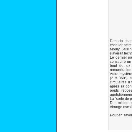
Dans la chap
escalier attir
Mouly. Seul hi
s'avérait tec
Le dernier jo
construire un
bout de six 
rémunération.
Autre mystère
(2 x 360°) s
circulaires, 
après sa con
poids repos
quotidiennemen
La "sorte de p
Des milliers 
étrange escal
Pour en savoi