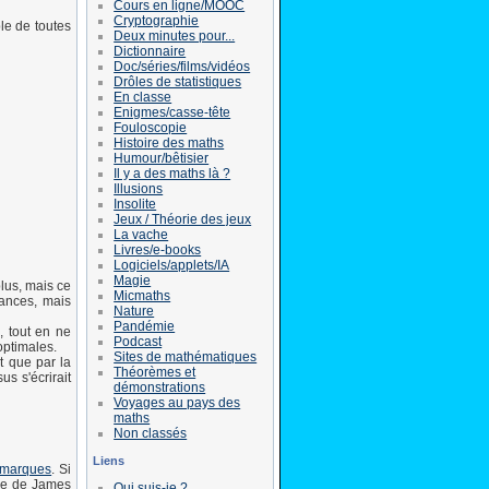
Cours en ligne/MOOC
Cryptographie
ble de toutes
Deux minutes pour...
Dictionnaire
Doc/séries/films/vidéos
Drôles de statistiques
En classe
Enigmes/casse-tête
Fouloscopie
Histoire des maths
Humour/bêtisier
Il y a des maths là ?
Illusions
Insolite
Jeux / Théorie des jeux
La vache
Livres/e-books
Logiciels/applets/IA
Magie
lus, mais ce
Micmaths
tances, mais
Nature
Pandémie
, tout en ne
Podcast
optimales.
Sites de mathématiques
t que par la
Théorèmes et
s s'écrirait
démonstrations
Voyages au pays des
maths
Non classés
Liens
0 marques
. Si
age de James
Qui suis-je ?