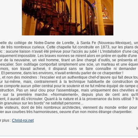
elle du collège de Notre-Dame de Lorette, à Santa Fe (Nouveau-Mexique), un
e de très nombreux curieux. Cette chapelle fut construite en 1873, sur les plans de
c : aucune liaison n'avait été prévue pour l'accès au jubé ! L'installation d'une ca
hniquement impossible. Les braves nonnes se mirent alors en prière en quête d'une 
ur de la neuvaine, un vieil homme, tirant un âne chargé d’outils, se présenta e
 escalier. Son outillage comportait simplement une scie, un marteau et une équer
mois, son travail achevé, il disparut sans se faire connaître ni demander
 Et personne, dans les environs, n'avait entendu parler de ce charpentier !
, et non des moindres : l'escalier est un authentique chef-d’œuvre qui fait deux to
ur lui-même, mais, contrairement à la technique habituelle de construction d
il ne comporte aucun pilier central pour le soutenir et ne fut même équipé de rampe
struction. Pas un seul clou pour l'assemblage, mais uniquement des chevilles 
e sur la première marche. «Normalement», depuis plus de cent ans qu'il 
t, il aurait dû s'écrouler. Quant à la nature et à la provenance du bois utilisé ? M
in granuleux sur les bords" ne satisfait personne...
de visiteurs, dont de très nombreux architectes, viennent du monde entier pour
ier aux courbes très harmonieuses, oeuvre d'un non moins étrange charpentier.
r plus :
Christ-roi.net