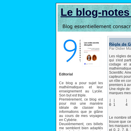
Le blog-note
Règle de 
Par Didier Mü
Les règles d
qui s'est par
codage et a
mathématique
Scientific A
Editorial
capteurs pour
un rôle en co
Ce blog a pour sujet les
premiers à av
mathématiques et leur
Une règle de 
enseignement au Lycée.
marques mesur
Son but est triple.
Premièrement, ce blog est
| |     |  
pour moi une manière
idéale de classer les
informations que je glâne
au cours de mes voyages
Le nombre sit
en Cybérie.
trouve que cet
Deuxièmement, ces billets
les marques se
me semblent bien adaptés
et 0, 2, 7, 8