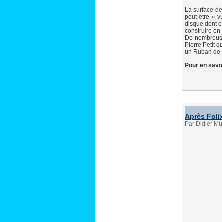
La surface de
peut être « 
disque dont o
construire en
De nombreuse
Pierre Petit 
un Ruban de M
Pour en savoi
Après Folix
Par Didier Mü