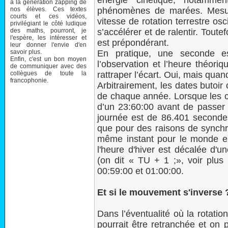
énergie cinétique, notammen
à la génération zapping de
nos élèves. Ces textes
phénomènes de marées. Mesur
courts et ces vidéos,
vitesse de rotation terrestre o
privilégiant le côté ludique
des maths, pourront, je
s’accélérer et de ralentir. Tout
l'espère, les intéresser et
est prépondérant.
leur donner l'envie d'en
savoir plus.
En pratique, une seconde es
Enfin, c'est un bon moyen
l’observation et l’heure théori
de communiquer avec des
collègues de toute la
rattraper l’écart. Oui, mais quand
francophonie.
Arbitrairement, les dates butoir
de chaque année. Lorsque les co
d’un 23:60:00 avant de passer 
journée est de 86.401 secondes
que pour des raisons de synch
même instant pour le monde ent
l'heure d'hiver est décalée d'
(on dit « TU + 1 ;», voir plus 
00:59:00 et 01:00:00.
Et si le mouvement s'inverse 
Dans l’éventualité où la rotatio
pourrait être retranchée et on 