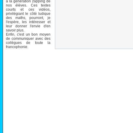
à la génération zapping de
nos élèves. Ces textes
courts et ces vidéos,
privilégiant le côté ludique
des maths, pourront, je
l'espère, les intéresser et
leur donner l'envie d'en
savoir plus.
Enfin, c'est un bon moyen
de communiquer avec des
collègues de toute la
francophonie.