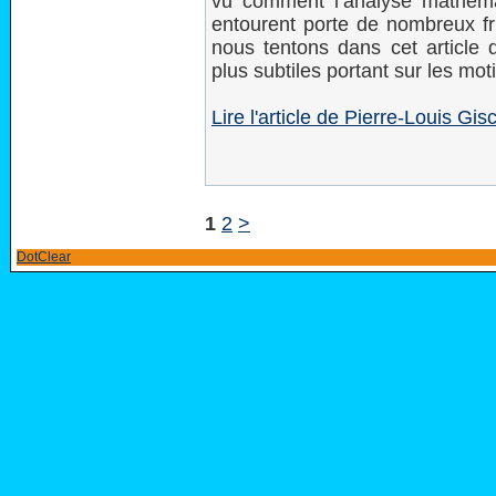
vu comment l’analyse mathém
entourent porte de nombreux fru
nous tentons dans cet article d
plus subtiles portant sur les mot
Lire l'article de Pierre-Louis 
1
2
>
DotClear