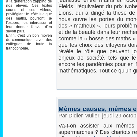
jeunesse entre maths et rock'n'
à la génération zapping de
nos élèves. Ces textes
Fields, l'équivalent du prix Nobe
courts et ces vidéos,
Lions, qui a dirigé la thèse d
privilégiant le côté ludique
des maths, pourront, je
nous ouvre les portes du mond
l'espère, les intéresser et
des « matheux », leurs problème
leur donner l'envie d'en
savoir plus.
et de la beauté dans leur rech
Enfin, c'est un bon moyen
comme la « bosse des maths » ou
de communiquer avec des
collègues de toute la
que les choix des citoyens doiv
francophonie.
révèle le rôle que peuvent jo
enjeux de société, tels que le
encore les pandémies pour en fi
mathématiques. Tout ce qu'un g
Mêmes causes, mêmes eff
Par Didier Müller, jeudi 29 oct
Va-t-on assister aux mêmes
supermarchés ? Des chariots rem