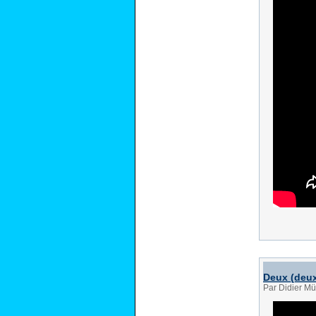
Deux (deux
Par Didier Mü