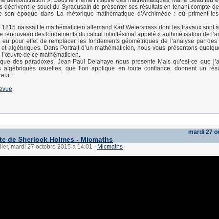
ne démonstration ». Sous le thème Histoire des mathématiques, Marie Beaulieu e
décrivent le souci du Syracusain de présenter ses résultats en tenant compte d
e son époque dans La rhétorique mathématique d’Archimède : où priment l
 1815 naissait le mathématicien allemand Karl Weierstrass dont les travaux sont à
renouveau des fondements du calcul infinitésimal appelé « arithmétisation de l’a
eu pour effet de remplacer les fondements géométriques de l’analyse par de
s et algébriques. Dans Portrait d’un mathématicien, nous vous présentons quelque
e l’œuvre de ce mathématicien.
ique des paradoxes, Jean-Paul Delahaye nous présente Mais qu’est-ce que j’a
 algébriques usuelles, que l’on applique en toute confiance, donnent un résul
eur !
revue
.
mardi 27 o
e de Sherlock Holmes - Micmaths
ller, mardi 27 octobre 2015 à 14:01
-
Micmaths