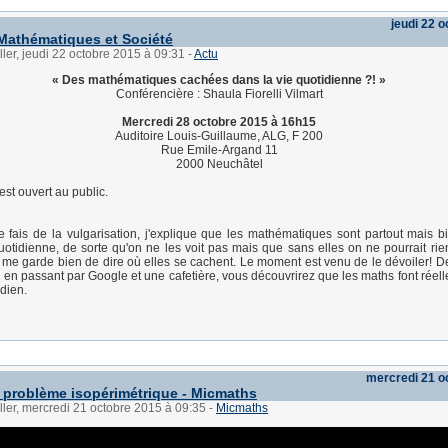
jeudi 22 
Mathématiques et Société
ller, jeudi 22 octobre 2015 à 09:31
-
Actu
« Des mathématiques cachées dans la vie quotidienne ?! »
Conférencière : Shaula Fiorelli Vilmart
Mercredi 28 octobre 2015 à 16h15
Auditoire Louis-Guillaume, ALG, F 200
Rue Emile-Argand 11
2000 Neuchâtel
est ouvert au public.
 fais de la vulgarisation, j'explique que les mathématiques sont partout mais 
uotidienne, de sorte qu'on ne les voit pas mais que sans elles on ne pourrait rien
e me garde bien de dire où elles se cachent. Le moment est venu de le dévoiler! De
 en passant par Google et une cafetière, vous découvrirez que les maths font réell
idien.
mercredi 21 o
 problème isopérimétrique - Micmaths
ller, mercredi 21 octobre 2015 à 09:35
-
Micmaths