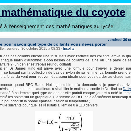
s mathématique du coyote
vendredi 30 o
e pour savoir quel type de collants vous devez porter
ller, vendredi 30 octobre 2015 à 08:33
-
Insolite
on des bas collants encore une fois! Mais avec l’arrivée des collants, arrive la qu
r chaque matin d’automne: a-t-on besoin de collants de laine ou une paire de 
’affaire ? (un denier est l'épaisseur du collant)
cien Dr James Hind est arrivé avec une formule pour trouver le denier parf
en se basant sur la collection de bas de nylon de sa femme. La formule prend 
t la force du vent pour trouver l’épaisseur idéale pour vous garder au chaud, san
mmencé quand BBC Radio Nottinghamshire m'a demandé si je pouvais arriv
évision pour aider les auditeurs à s'habiller le matin », a confié le Dr Hind au
Daily
andé à sa femme quel type de denier elle portait chaque jour et a noté la tempé
mblé les points sur un graphique. (La femme de Dr Hind a décidément beaucoup de
ain pour choisir la bonne épaisseur selon la température.)
ormule suivante pour que les résultats aillent de 0 à 110 deniers.