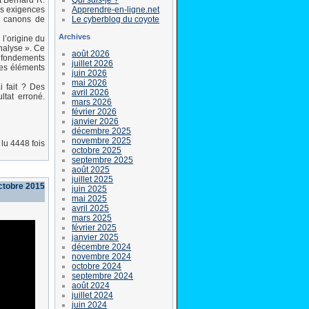
t Bernard R.
Apprendre-en-ligne.net
es exigences
Le cyberblog du coyote
es canons de
Archives
 l’origine du
nalyse ». Ce
août 2026
s fondements
juillet 2026
s éléments
juin 2026
mai 2026
i fait ? Des
avril 2026
tat erroné.
mars 2026
février 2026
janvier 2026
décembre 2025
novembre 2025
lu 4448 fois
octobre 2025
septembre 2025
août 2025
juillet 2025
ctobre 2015
juin 2025
mai 2025
avril 2025
mars 2025
février 2025
janvier 2025
décembre 2024
novembre 2024
octobre 2024
septembre 2024
août 2024
juillet 2024
juin 2024