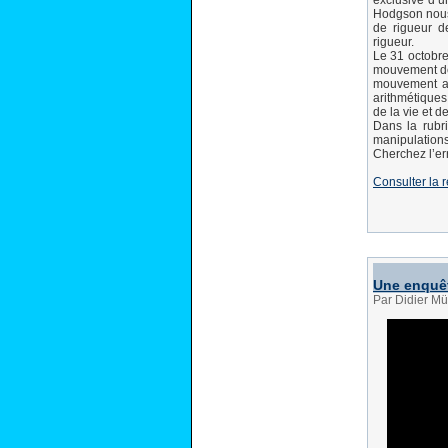
exclusive d’u
Hodgson nous 
de rigueur d
rigueur.
Le 31 octobre
mouvement de 
mouvement a 
arithmétique
de la vie et d
Dans la rubr
manipulations
Cherchez l’err
Consulter la 
Une enquêt
Par Didier Mü