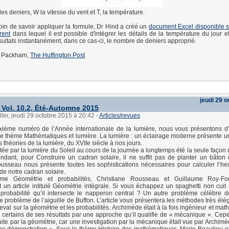
es deniers, W la vitesse du vent et T, la température.
in de savoir appliquer la formule, Dr Hind a créé un
document Excel disponible su
rent
dans lequel il est possible d'intégrer les détails de la température du jour e
sultats instantanément, dans ce cas-ci, le nombre de deniers approprié.
 Packham,
The Huffington Post
jeudi 29 
Vol. 10.2, Été-Automne 2015
ller, jeudi 29 octobre 2015 à 20:42
-
Articles/revues
ème numéro de l’Année internationale de la lumière, nous vous présentons 
le thème Mathématiques et lumière. La lumière : un éclairage moderne présente u
s théories de la lumière, du XVIIe siècle à nos jours.
ée par la lumière du Soleil au cours de la journée a longtemps été la seule façon 
ndant, pour Construire un cadran solaire, il ne suffit pas de planter un bâton 
usseau nous présente toutes les sophistications nécessaires pour calculer l’heur
 de notre cadran solaire.
me Géométrie et probabilités, Christiane Rousseau et Guillaume Roy-For
un article intitulé Géométrie intégrale. Si vous échappez un spaghetti non cuit 
 probabilité qu’il intersecte le napperon central ? Un autre problème célèbre d
 le problème de l’aiguille de Buffon. L’article vous présentera les méthodes très éle
al sur la géométrie et les probabilités. Archimède était à la fois ingénieur et math
 certains de ses résultats par une approche qu’il qualifie de « mécanique ». Cepe
ite par la géométrie, car une investigation par la mécanique était vue par Archi