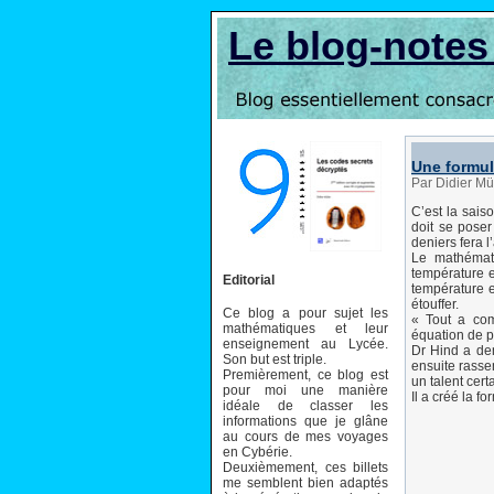
Le blog-note
Une formul
Par Didier Mü
C’est la sais
doit se pose
deniers fera l
Le mathémati
température 
Editorial
température e
étouffer.
Ce blog a pour sujet les
« Tout a co
mathématiques et leur
équation de pr
enseignement au Lycée.
Dr Hind a dem
Son but est triple.
ensuite rasse
Premièrement, ce blog est
un talent cert
pour moi une manière
Il a créé la f
idéale de classer les
informations que je glâne
au cours de mes voyages
en Cybérie.
Deuxièmement, ces billets
me semblent bien adaptés