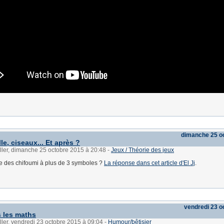
dimanche 25 o
lle, ciseaux... Et après ?
ller, dimanche 25 octobre 2015 à 20:48
-
Jeux / Théorie des jeux
e des chifoumi à plus de 3 symboles ?
La réponse dans cet article d'El Jj
.
vendredi 23 o
 les maths
ller, vendredi 23 octobre 2015 à 09:04
-
Humour/bêtisier