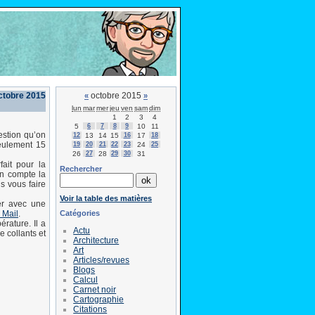
ctobre 2015
octobre 2015
«
»
lun
mar
mer
jeu
ven
sam
dim
1
2
3
4
5
6
7
8
9
10
11
estion qu’on
12
13
14
15
16
17
18
seulement 15
19
20
21
22
23
24
25
26
27
28
29
30
31
ait pour la
Rechercher
en compte la
s vous faire
Voir la table des matières
er avec une
Catégories
 Mail
.
rature. Il a
Actu
 collants et
Architecture
Art
Articles/revues
Blogs
Calcul
Carnet noir
Cartographie
Citations