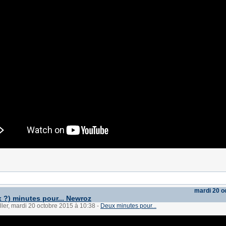
mardi 20 o
 ?) minutes pour... Newroz
ller, mardi 20 octobre 2015 à 10:38
-
Deux minutes pour...