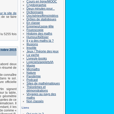
Cours en ligne/MOOC
Cryptographie
Deux minutes pour...
Dictionnaire
r le site de
Doc/séries/films/vidéos
t de se faire
Drôles de statistiques
En classe
Enigmes/casse-tête
Fouloscopie
Histoire des maths
lu 5255 fois
Humour/bêtisier
Il y a des maths là ?
Illusions
Insolite
octobre 2015
Jeux / Théorie des jeux
La vache
Livres/e-books
Logiciels/applets/IA
d’abord deux
Magie
n résumé de
Micmaths
Nature
de connaître
Pandémie
dans le sol.
Podcast
e officielle
Sites de mathématiques
Théorèmes et
tin signent
démonstrations
sur la table,
Voyages au pays des
e géométrie
maths
́gantes de ce
Non classés
ématicien. Il
ndant, il les
Liens
mède comme «
Qui suis-je ?