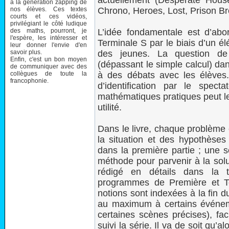
actuellement (Desperate Hous
à la génération zapping de
nos élèves. Ces textes
Chrono, Heroes, Lost, Prison B
courts et ces vidéos,
privilégiant le côté ludique
des maths, pourront, je
L’idée fondamentale est d’ab
l'espère, les intéresser et
Terminale S par le biais d’un él
leur donner l'envie d'en
savoir plus.
des jeunes. La question de 
Enfin, c'est un bon moyen
(dépassant le simple calcul) da
de communiquer avec des
collègues de toute la
à des débats avec les élèves.
francophonie.
d’identification par le spec
mathématiques pratiques peut l
utilité.
Dans le livre, chaque problème 
la situation et des hypothèse
dans la première partie ; une s
méthode pour parvenir à la solu
rédigé en détails dans la tr
programmes de Première et Te
notions sont indexées à la fin du 
au maximum à certains événem
certaines scènes précises), fac
suivi la série. Il va de soit qu’