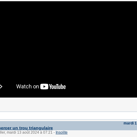
mardi 1
rcer un trou triangulaire
ller, mardi 13 août 2024 à 07:21
-
Insolite