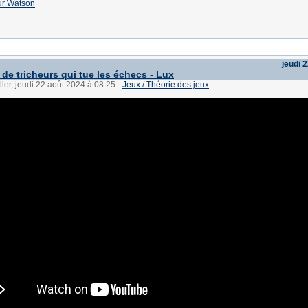
 sur Watson
jeudi 
 de tricheurs qui tue les échecs - Lux
ller, jeudi 22 août 2024 à 08:25
-
Jeux / Théorie des jeux