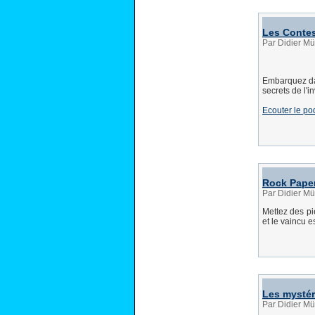
Les Contes 
Par Didier Mü
Embarquez dan
secrets de l'i
Ecouter le po
Rock Paper
Par Didier Mü
Mettez des pi
et le vaincu e
Les mystér
Par Didier Mü