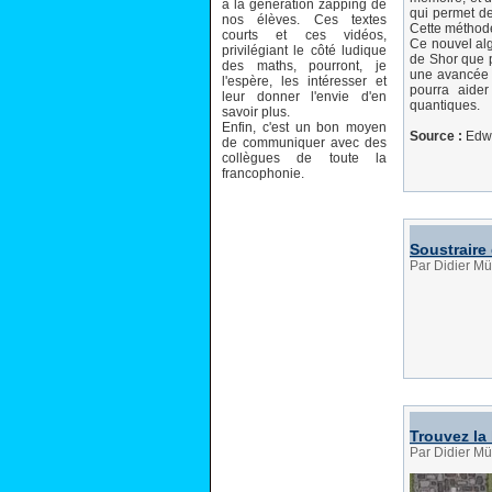
à la génération zapping de
qui permet de
nos élèves. Ces textes
Cette méthode
courts et ces vidéos,
Ce nouvel alg
privilégiant le côté ludique
de Shor que p
des maths, pourront, je
une avancée s
l'espère, les intéresser et
pourra aider
leur donner l'envie d'en
quantiques.
savoir plus.
Enfin, c'est un bon moyen
Source :
Edwa
de communiquer avec des
collègues de toute la
francophonie.
Soustraire
Par Didier Mü
Trouvez la 
Par Didier Mü