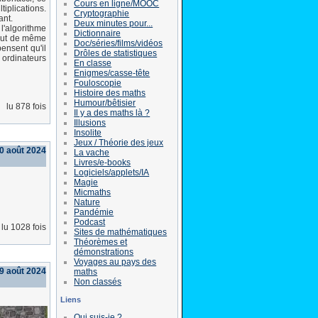
Cours en ligne/MOOC
iplications.
Cryptographie
ant.
Deux minutes pour...
l'algorithme
Dictionnaire
tout de même
Doc/séries/films/vidéos
ensent qu'il
Drôles de statistiques
ordinateurs
En classe
Enigmes/casse-tête
Fouloscopie
Histoire des maths
Humour/bêtisier
lu 878 fois
Il y a des maths là ?
Illusions
Insolite
Jeux / Théorie des jeux
0 août 2024
La vache
Livres/e-books
Logiciels/applets/IA
Magie
Micmaths
Nature
Pandémie
Podcast
lu 1028 fois
Sites de mathématiques
Théorèmes et
démonstrations
Voyages au pays des
29 août 2024
maths
Non classés
Liens
Qui suis-je ?