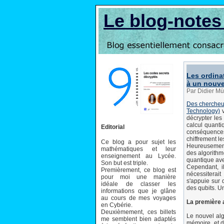
Le blog-note
Les ordina
à un nouve
Par Didier Mü
Des chercheur
Technology)
v
décrypter les
calcul quanti
Editorial
conséquences
chiffrement l
Ce blog a pour sujet les
Heureusement,
mathématiques et leur
des algorithm
enseignement au Lycée.
quantique avec
Son but est triple.
Cependant, i
Premièrement, ce blog est
nécessiterai
pour moi une manière
s'appuie sur 
idéale de classer les
des qubits. U
informations que je glâne
au cours de mes voyages
La première 
en Cybérie.
Deuxièmement, ces billets
Le nouvel alg
me semblent bien adaptés
mémoire, et de