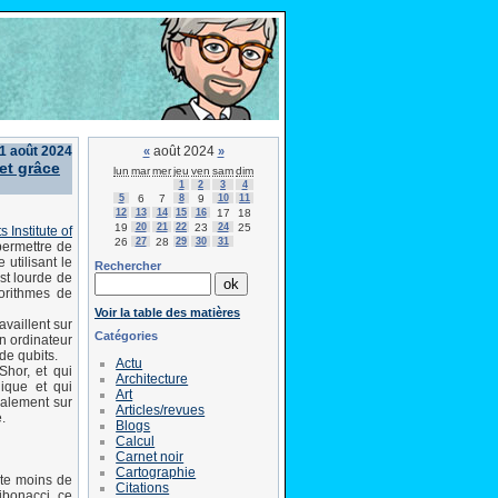
1 août 2024
août 2024
«
»
et grâce
lun
mar
mer
jeu
ven
sam
dim
1
2
3
4
5
6
7
8
9
10
11
12
13
14
15
16
17
18
19
20
21
22
23
24
25
Institute of
26
27
28
29
30
31
permettre de
utilisant le
Rechercher
st lourde de
orithmes de
Voir la table des matières
availlent sur
Catégories
n ordinateur
de qubits.
Actu
hor, et qui
Architecture
gique et qui
Art
galement sur
Articles/revues
.
Blogs
Calcul
Carnet noir
Cartographie
ite moins de
Citations
Fibonacci, ce