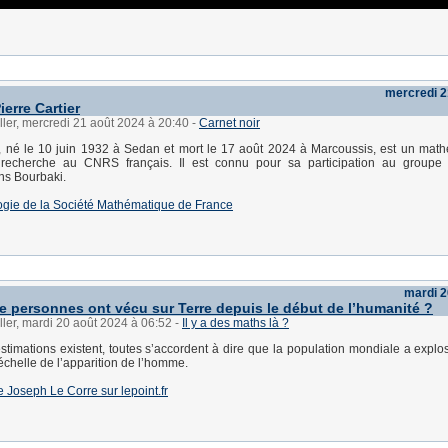
mercredi 2
erre Cartier
ller, mercredi 21 août 2024 à 20:40
-
Carnet noir
, né le 10 juin 1932 à Sedan et mort le 17 août 2024 à Marcoussis, est un math
 recherche au CNRS français. Il est connu pour sa participation au groupe 
ns Bourbaki.
logie de la Société Mathématique de France
mardi 2
 personnes ont vécu sur Terre depuis le début de l’humanité ?
ller, mardi 20 août 2024 à 06:52
-
Il y a des maths là ?
estimations existent, toutes s’accordent à dire que la population mondiale a explos
’échelle de l’apparition de l’homme.
 de Joseph Le Corre sur lepoint.fr