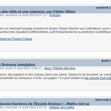
vendredi 1
des mille et une sciences, par Cédric Villani
ller, vendredi 16 août 2024 à 07:22
-
Podcast
s un fascinant voyage à travers le temps, d'Isaac Newton aux ordinateurs, pour d
nvention des équations différentielles, outil fondamental de la prédiction scientifique
dcast sur France Culture
jeudi 
 Scissors simulation
ller, jeudi 15 août 2024 à 08:12
-
Jeux / Théorie des jeux
erres, des papiers et des ciseaux dans une arène. Quand ils se touchent, un com
st assimilé au vainqueur. A la fin, qui gagne ? Le plus simple est
de simuler tout cel
mercredi 1
ieuses fractions de l'Egypte Antique ! - Maths moi ça
ller, mercredi 14 août 2024 à 07:51
-
Histoire des maths