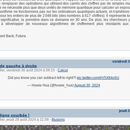
 remplacer des opérations qui utilisent des carrés des chiffres par de simples mult
 ne nécessite plus que deux unités de mémoire quantique pour calculer un expos
orithme ne fonctionnera pas sur les ordinateurs quantiques actuels, et n'améliore 
our les entiers de plus de 2 048 bits (des nombres à 617 chiffres). Il représente 
ignificative, la première dans ce domaine en 30 ans. De plus, les chercheurs p
 à développer de nouveaux algorithmes de chiffrement plus résistants aux 
rd Back, Futura
vendredi 3
 de gauche à droite
ller, vendredi 30 août 2024 à 09:15
-
Calcul
Did you know you can subtract left to right?!
pic.twitter.com/lrV5X84o5U
— Howie Hua (@howie_hua)
August 30, 2024
jeudi 
ligne courbée !
ller, jeudi 29 août 2024 à 21:58
-
Illusions