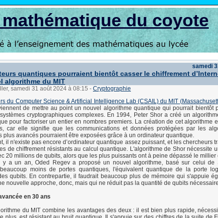
s mathématique du coyote
samedi 3
teurs quantiques pourraient bientôt casser le chiffrement d’Intern
l algorithme du MIT
ller, samedi 31 août 2024 à 08:15
-
Cryptographie
s du Computer Science & Artificial Intelligence Lab (CSAIL) du MIT (Massachusetts 
iennent de mettre au point un nouvel algorithme quantique qui pourrait bientôt 
 systèmes cryptographiques complexes. En 1994, Peter Shor a créé un algorithme 
que pour factoriser un entier en nombres premiers. La création de cet algorithme e
, car elle signifie que les communications et données protégées par les alg
es plus avancés pourraient être exposées grâce à un ordinateur quantique.
 il n'existe pas encore d’ordinateur quantique assez puissant, et les chercheurs tr
es de chiffrement résistants au calcul quantique. L'algorithme de Shor nécessite u
 20 millions de qubits, alors que les plus puissants ont à peine dépassé le millier 
l y a un an, Oded Regev a proposé un nouvel algorithme, basé sur celui de S
t beaucoup moins de portes quantiques, l'équivalent quantique de la porte lo
des qubits. En contrepartie, il faudrait beaucoup plus de mémoire qui s'appuie é
ne nouvelle approche, donc, mais qui ne réduit pas la quantité de qubits nécessaire
avancée en 30 ans
orithme du MIT combine les avantages des deux : il est bien plus rapide, nécess
 plus, est résistant au bruit quantique. Il s'appuie sur des chiffres de la suite de 