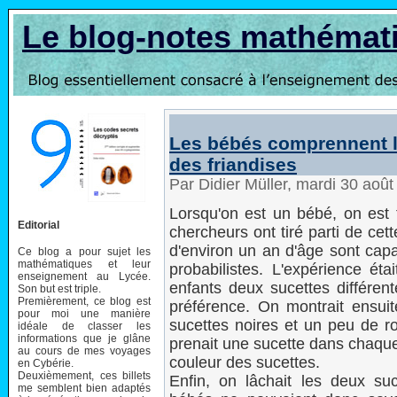
Le blog-notes mathémat
Les bébés comprennent le
des friandises
Par Didier Müller, mardi 30 aoû
Lorsqu'on est un bébé, on est 
Editorial
chercheurs ont tiré parti de cet
d'environ un an d'âge sont cap
Ce blog a pour sujet les
mathématiques et leur
probabilistes. L'expérience éta
enseignement au Lycée.
enfants deux sucettes différent
Son but est triple.
Premièrement, ce blog est
préférence. On montrait ensui
pour moi une manière
sucettes noires et un peu de ro
idéale de classer les
informations que je glâne
prenait une sucette dans chaque
au cours de mes voyages
couleur des sucettes.
en Cybérie.
Deuxièmement, ces billets
Enfin, on lâchait les deux s
me semblent bien adaptés