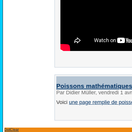
Poissons mathématique
Par Didier Müller, vendredi 1 av
Voici
une page remplie de pois
DotClear