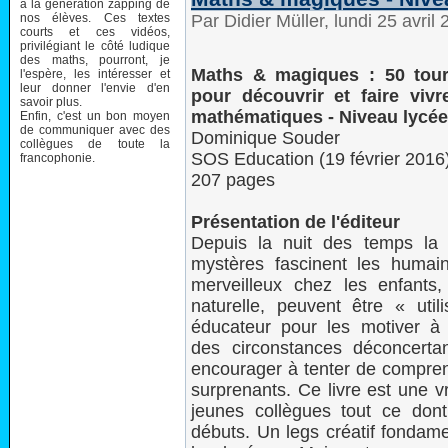
à la génération zapping de
nos élèves. Ces textes
Par Didier Müller, lundi 25 avri
courts et ces vidéos,
privilégiant le côté ludique
des maths, pourront, je
Maths & magiques : 50 tou
l'espère, les intéresser et
leur donner l'envie d'en
pour découvrir et faire vivr
savoir plus.
mathématiques - Niveau lycée
Enfin, c'est un bon moyen
de communiquer avec des
Dominique Souder
collègues de toute la
SOS Education (19 février 2016
francophonie.
207 pages
Présentation de l'éditeur
Depuis la nuit des temps la
mystères fascinent les humains
merveilleux chez les enfants, 
naturelle, peuvent être « uti
éducateur pour les motiver à 
des circonstances déconcertan
encourager à tenter de compren
surprenants. Ce livre est une v
jeunes collègues tout ce dont
débuts. Un legs créatif fondame