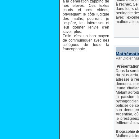
automatismes
à la génération zapping de
à l'échec. Ce
nos élèves. Ces textes
dans leurs cla
courts et ces vidéos,
pertinente de
privilégiant le côté ludique
avec l'excell
des maths, pourront, je
mathématique e
l'espère, les intéresser et
leur donner l'envie d'en
savoir plus.
Enfin, c'est un bon moyen
de communiquer avec des
collègues de toute la
francophonie.
Mathémati
Par Didier Mü
Présentation
Dans la serei
du plus ardu
adresse à l'
démonstration
jeune étudian
Mêlant adroit
la passion, 
pythagoricie
policier de c
son dénoueme
Argentine, où
le prestigie
éditeurs à tr
Biographie de
Mathématicien