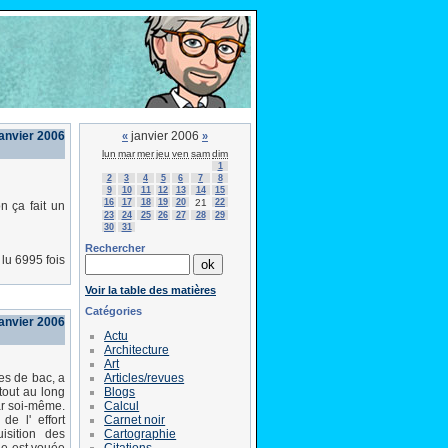
janvier 2006
janvier 2006
«
»
lun
mar
mer
jeu
ven
sam
dim
1
2
3
4
5
6
7
8
9
10
11
12
13
14
15
16
17
18
19
20
21
22
n ça fait un
23
24
25
26
27
28
29
30
31
Rechercher
lu 6995 fois
Voir la table des matières
Catégories
janvier 2006
Actu
Architecture
Art
Articles/revues
es de bac, a
Blogs
tout au long
Calcul
par soi-même.
Carnet noir
e l' effort
Cartographie
isition des
Citations