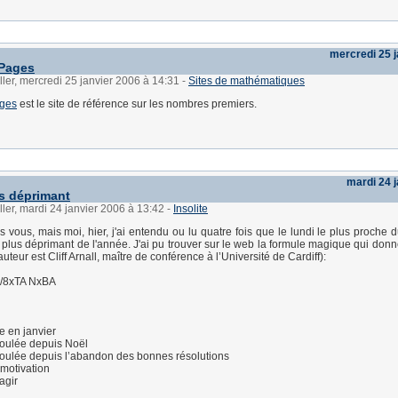
mercredi 25 j
 Pages
ller, mercredi 25 janvier 2006 à 14:31
-
Sites de mathématiques
ages
est le site de référence sur les nombres premiers.
mardi 24 
us déprimant
ller, mardi 24 janvier 2006 à 13:42
-
Insolite
s vous, mais moi, hier, j'ai entendu ou lu quatre fois que le lundi le plus proche 
le plus déprimant de l'année. J'ai pu trouver sur le web la formule magique qui donn
auteur est Cliff Arnall, maître de conférence à l’Université de Cardiff):
3/8xTA NxBA
e en janvier
coulée depuis Noël
coulée depuis l’abandon des bonnes résolutions
 motivation
agir