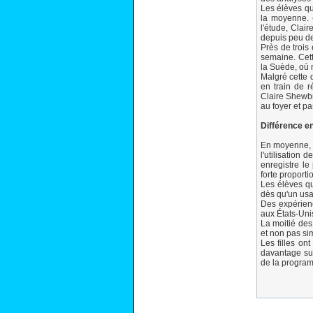
Les élèves qu
la moyenne. 
l'étude, Clai
depuis peu de
Près de trois
semaine. Cet
la Suède, où 
Malgré cette d
en train de r
Claire Shewbr
au foyer et p
Différence en
En moyenne, 4
l'utilisation 
enregistre le
forte proporti
Les élèves qu
dès qu'un usag
Des expérienc
aux États-Uni
La moitié des 
et non pas si
Les filles on
davantage sus
de la progra