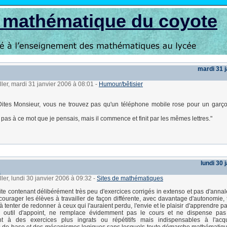
s mathématique du coyote
mardi 31 
ller, mardi 31 janvier 2006 à 08:01
-
Humour/bêtisier
Dites Monsieur, vous ne trouvez pas qu'un téléphone mobile rose pour un garço
 pas à ce mot que je pensais, mais il commence et finit par les mêmes lettres."
lundi 30 
s
ller, lundi 30 janvier 2006 à 09:32
-
Sites de mathématiques
site contenant délibérément très peu d'exercices corrigés in extenso et pas d'annal
courager les élèves à travailler de façon différente, avec davantage d'autonomie, 
à tenter de redonner à ceux qui l'auraient perdu, l'envie et le plaisir d'apprendre 
un outil d'appoint, ne remplace évidemment pas le cours et ne dispense pas d
nt à des exercices plus ingrats ou répétitifs mais indispensables à l'acqu