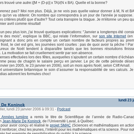
eurs trouvé une autre:([M + (D-p)] x TA)/(N x BA). Quelle et la bonne?
enez pas? Moi non plus. Déjà, je ne vois pas quelle valeur donner à M, N et BA.
e qu'on va obtenir. On nombre qui correspondra à un jour de l'année je suppose.
es critères plutôt que d'autre? Tout cela transpire la blague. Je m'étonne un peu qu
mier avril comme résultat!
un peu plus loin, j'ai trouvé quelques explications: "Janvier a longtemps été con
e des mois", explique la BBC, qui relate l’information, sur
son site Internet
(en 
nseignant a donc pris en compte un certain nombre de facteurs propres au pre
it froid, le ciel est gris, les journées sont courtes : pas de quoi avoir la pêche ! Par 
ureux de Noël tendent à disparaître tandis que les bonnes résolutions finiss
La motivation se fait cruellement sentir par son absence.
penses effectuées lors des fêtes, auxquelles s’ajoutent un certain nombre d’échéan
mme peau de chagrin le salaire perçu en janvier. Le pic de cette période dése
janvier (en 2005, le 23 janvier en 2006), soit un mois après Noël, selon Cliff Arnall.
t universitaire britannique le soin d’assumer la responsabilité de ses calculs. Je
dias adorent les formules choc!
lundi 23 
e De Koninck
ller, lundi 23 janvier 2006 à 09:31
-
Podcast
s Années lumière
a remis le titre de Scientifique de l’année de Radio-Can
en
Jean-Marie De Koninck
, de l’Université Laval, à Québec.
i pour avoir conçu et réalisé le
projet SMAC
(Sciences et mathématiques en action
et renforcer, chez les jeunes, l’intérêt pour les mathématiques et la science. Pour not
 très bel exemple de sensibilisation du public à la science.