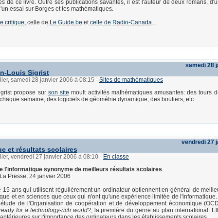
s de ce livre. Outre ses publications savantes, il est l'auteur de deux romans, d'u
d'un essai sur Borges et les mathématiques.
te critique
, celle de
Le Guide.be
et
celle de Radio-Canada
.
samedi 28 j
n-Louis Sigrist
ller, samedi 28 janvier 2006 à 08:15
-
Sites de mathématiques
igrist propose sur
son site
moult activités mathématiques amusantes: des tours 
chaque semaine, des logiciels de géométrie dynamique, des bouliers, etc.
vendredi 27 
e et résultats scolaires
ller, vendredi 27 janvier 2006 à 08:10
-
En classe
e l'informatique synonyme de meilleurs résultats scolaires
 La Presse, 24 janvier 2006
 15 ans qui utilisent régulièrement un ordinateur obtiennent en général de meilleu
ue et en sciences que ceux qui n'ont qu'une expérience limitée de l'informatique. 
e étude de l'Organisation de coopération et de développement économique (OCDE
ready for a technology-rich world?
; la première du genre au plan international. El
antérieures sur l'importance des ordinateurs dans les établissements scolaires.