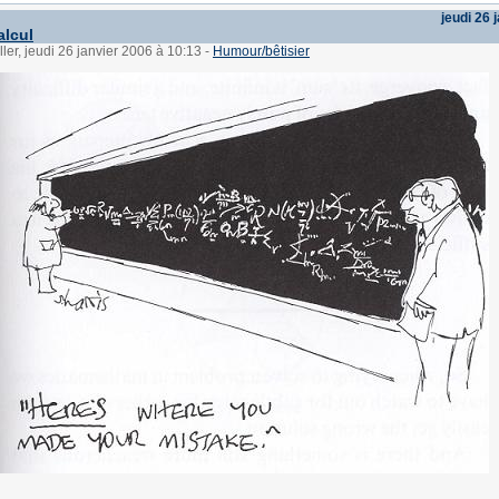
jeudi 26 
alcul
ller, jeudi 26 janvier 2006 à 10:13
-
Humour/bêtisier