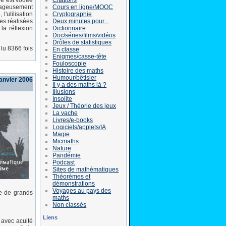
e est vouée
Cours en ligne/MOOC
ntageusement
Cryptographie
l'utilisation
Deux minutes pour...
es réalisées
Dictionnaire
la réflexion
Doc/séries/films/vidéos
Drôles de statistiques
lu 8366 fois
En classe
Enigmes/casse-tête
Fouloscopie
Histoire des maths
Humour/bêtisier
anvier 2006
Il y a des maths là ?
Illusions
Insolite
Jeux / Théorie des jeux
La vache
Livres/e-books
Logiciels/applets/IA
Magie
Micmaths
Nature
Pandémie
Podcast
Sites de mathématiques
Théorèmes et
démonstrations
Voyages au pays des
ne de grands
maths
Non classés
Liens
 avec acuité