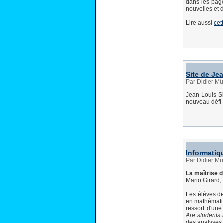
dans les page
nouvelles et 
Lire aussi
cet
Site de Jea
Par Didier Mü
Jean-Louis S
nouveau défi 
Informatiqu
Par Didier Mü
La maîtrise d
Mario Girard,
Les élèves de
en mathématiq
ressort d'un
Are students 
des analyses 