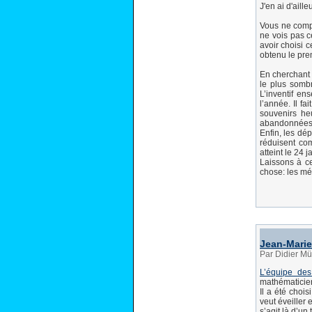
J'en ai d'aill
Vous ne compr
ne vois pas c
avoir choisi c
obtenu le pre
En cherchant 
le plus sombr
L’inventif e
l’année. Il fa
souvenirs he
abandonnées. 
Enfin, les dé
réduisent co
atteint le 24 
Laissons à ce
chose: les mé
Jean-Mari
Par Didier Mü
L’équipe de
mathématici
Il a été chois
veut éveiller 
s’agit là d’un