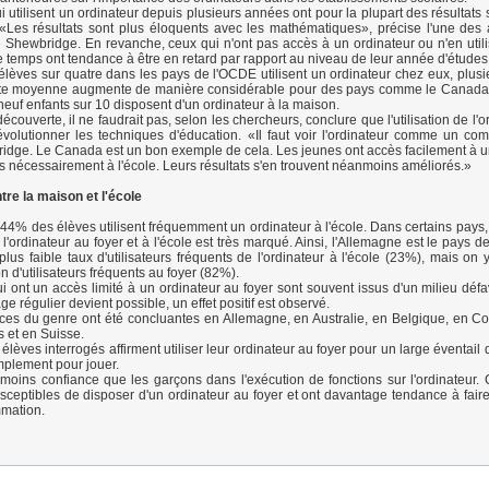
i utilisent un ordinateur depuis plusieurs années ont pour la plupart des résultats
«Les résultats sont plus éloquents avec les mathématiques», précise l'une des
re Shewbridge. En revanche, ceux qui n'ont pas accès à un ordinateur ou n'en util
 temps ont tendance à être en retard par rapport au niveau de leur année d'études
 élèves sur quatre dans les pays de l'OCDE utilisent un ordinateur chez eux, plusie
te moyenne augmente de manière considérable pour des pays comme le Canada, l
neuf enfants sur 10 disposent d'un ordinateur à la maison.
écouverte, il ne faudrait pas, selon les chercheurs, conclure que l'utilisation de l'o
évolutionner les techniques d'éducation. «Il faut voir l'ordinateur comme un com
idge. Le Canada est un bon exemple de cela. Les jeunes ont accès facilement à u
as nécessairement à l'école. Leurs résultats s'en trouvent néanmoins améliorés.»
tre la maison et l'école
4% des élèves utilisent fréquemment un ordinateur à l'école. Dans certains pays, l
de l'ordinateur au foyer et à l'école est très marqué. Ainsi, l'Allemagne est le pays 
 plus faible taux d'utilisateurs fréquents de l'ordinateur à l'école (23%), mais on
on d'utilisateurs fréquents au foyer (82%).
i ont un accès limité à un ordinateur au foyer sont souvent issus d'un milieu défa
e régulier devient possible, un effet positif est observé.
es du genre ont été concluantes en Allemagne, en Australie, en Belgique, en C
s et en Suisse.
élèves interrogés affirment utiliser leur ordinateur au foyer pour un large éventail 
mplement pour jouer.
t moins confiance que les garçons dans l'exécution de fonctions sur l'ordinateur. 
ceptibles de disposer d'un ordinateur au foyer et ont davantage tendance à faire
mmation.