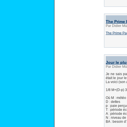
The Prime
Par Didier Mü
The Prime P
Jour le pl
Par Didier Mü
Je ne sais pa
était le jour 
La voici (son 
1/8 M+(D-p) 
Où M : météo
D : dettes
p : paie perçu
T : période é
A : période é
N : niveau de
BA : besoin d’