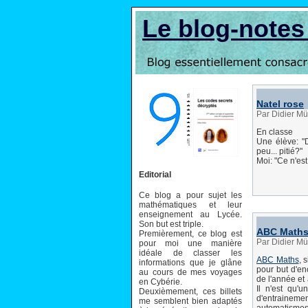
Le blog-note
Natel rose
Par Didier Mü
En classe
Une élève: "
peu... pitié?"
Moi: "Ce n'est
Editorial
Ce blog a pour sujet les
mathématiques et leur
enseignement au Lycée.
Son but est triple.
ABC Math
Premièrement, ce blog est
Par Didier Mü
pour moi une manière
idéale de classer les
ABC Maths
, 
informations que je glâne
pour but d'en
au cours de mes voyages
de l'année et 
en Cybérie.
Il n'est qu'
Deuxièmement, ces billets
d'entraineme
me semblent bien adaptés