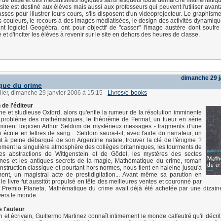
 de base et des mécanismes logiques sans lesquels toute démarche mathématiqu
 site est destiné aux élèves mais aussi aux professeurs qui peuvent l'utiliser ava
sses pour illustrer leurs cours, s'ils disposent d'un videoprojecteur. Le graphisme, 
s couleurs, le recours à des images médiatisées, le design des activités dynamiqu
ent logiciel Geogébra, ont pour objectif de "casser" l'image austère dont soufre 
t d'inciter les élèves à revenir sur le site en dehors des heures de classe.
dimanche 29 j
que du crime
ller, dimanche 29 janvier 2006 à 15:15
-
Livres/e-books
 de l'éditeur
ne et studieuse Oxford, alors qu'enfle la rumeur de la résolution imminente
 problème des mathématiques, le théorème de Fermat, un tueur en série
éminent logicien Arthur Seldom de mystérieux messages - fragments d'une
 écrite en lettres de sang... Seldom saura-t-il, avec l'aide du narrateur, un
t à peine débarqué de son Argentine natale, trouver la clé de l'énigme ?
ement la singulière atmosphère des collèges britanniques, les tourments de
les abstractions de Wittgenstein et de Gôdel, les mystères des sectes
nnes et les antiques secrets de la magie, Mathématique du crime, roman
onstruction classique et pourtant hors normes, nous tient en haleine jusqu'à
nt, un magistral acte de prestidigitation... Avant même sa parution en
 le livre fut aussitôt propulsé en tête des meilleures ventes et couronné par
ux Premio Planeta, Mathématique du crime avait déjà été achetée par une dizai
avers le monde.
 l'auteur
 et écrivain, Guillermo Martinez connaît intimement le monde calfeutré qu'il décrit