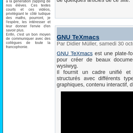
de quelques articles de ce site.
à la génération zapping de
nos élèves. Ces textes
courts et ces vidéos,
privilégiant le côté ludique
des maths, pourront, je
l'espère, les intéresser et
leur donner l'envie d'en
savoir plus.
Enfin, c'est un bon moyen
GNU TeXmacs
de communiquer avec des
collègues de toute la
Par Didier Müller, samedi 30 oc
francophonie.
GNU TeXmacs
est une plate-fo
pour créer de beaux document
wysiwyg.
Il fournit un cadre unifié et
structurés avec différents ty
graphiques, contenu interactif, d