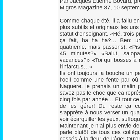
Par Jacques Etienne Bovard, pro
Migros Magazine 37, 10 septem
Comme chaque été, il a fallu en
plus subtils et originaux les u
statut d’enseignant. «Hé, trois 
ça fait, ha ha ha?… Ben: un
quatrième, mais passons). «Pis 
45 minutes?» «Salut, salopa
vacances?» «Toi qui bosses à 
l’infarctus…»
Ils ont toujours la bouche un pe
l’oeil comme une fente par où su
Naguère, je prenais un malin p
savez pas le choc que ça représ
cinq fois par année… Et tout ce 
de les gérer! Du reste ça coû
s’apprête à nous verser un quat
voir écarquiller les yeux, suff
Maintenant je n’ai plus envie de
parle plutôt de tous ces collèg
cassés à la fleur de l’âge! Qu’