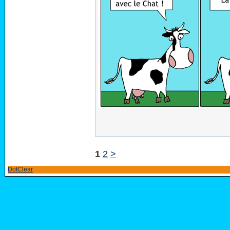
1
2
>
DotClear