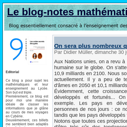
Le blog-notes mathémat
On sera plus nombreux q
Par Didier Müller, dimanche 30 
Aux Nations unies, on a revu à 
humaine sur le globe. On s'atte
Editorial
10,9 milliards en 2100. Nous s
actuellement. Il y a peu de te
Ce blog a pour sujet les
mathématiques et leur
d'âmes en 2050 et 10,1 milliard
enseignement au Lycée.
Évidemment, cette croissanc
Son but est triple.
Premièrement, ce blog est
développés et fortunés... O
pour moi une manière
exemple. Les pays en dével
idéale de classer les
informations que je glâne
personnes de nos jours : ce n
au cours de mes voyages
tandis que les pays développés v
en Cybérie.
Deuxièmement, ces billets
Notons que toutes ces projection
me semblent bien adaptés