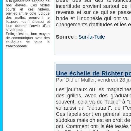
d'être très sûr des tendance
à la génération zapping de
nos élèves. Ces textes
incertitude provient surtout de 
courts et ces vidéos,
revenus et sur ce qui se pass
privilégiant le côté ludique
des maths, pourront, je
l'Inde et l'Indonésie qui ont v
l'espère, les intéresser et
changements d'attitudes et les 
leur donner l'envie d'en
savoir plus.
Enfin, c'est un bon moyen
Source :
Sur-la-Toile
de communiquer avec des
collègues de toute la
francophonie.
Une échelle de Richter po
Par Didier Müller, vendredi 28 j
Les journaux ou les magazines 
des grilles, avec des graduatio
souvent, cela va de "facile" à "d
vu aussi du "débutant", de l'"e
Ces labels sont en général appo
sudokus mais on est en droit de 
ont. Comment ont-ils été testés 