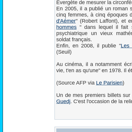
Évergète de mesurer la circonfé
En 2005, il a publié un roman su
cinq femmes, à cinq époques di
d'Aémer
" (Robert Laffont), et
hommes
" dans lequel il fait
psychiatrique un vieux mathé
soldat français.
Enfin, en 2008, il publie "
Les 
(Seuil)
Au cinéma, il a notamment écrit
vie, t'en as qu'une" en 1978. Il ét
(Source AFP via
Le Parisien
)
Un de mes premiers billets sur
Guedj
. C'est l'occasion de la reli