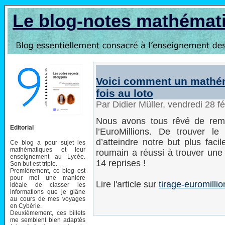
Le blog-notes mathémat
Voici comment un mathém
fois au loto
Par Didier Müller, vendredi 28 f
Nous avons tous rêvé de remp
Editorial
l’EuroMillions. De trouver le
d’atteindre notre but plus fac
Ce blog a pour sujet les
mathématiques et leur
roumain a réussi à trouver une f
enseignement au Lycée.
14 reprises !
Son but est triple.
Premièrement, ce blog est
pour moi une manière
Lire l'article sur
tirage-euromillio
idéale de classer les
informations que je glâne
au cours de mes voyages
en Cybérie.
Deuxièmement, ces billets
me semblent bien adaptés