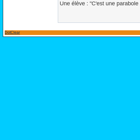
Une élève : "C'est une parabole 
DotClear