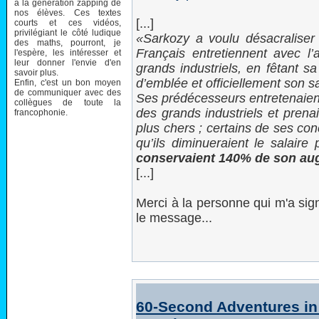
à la génération zapping de
nos élèves. Ces textes
[...]
courts et ces vidéos,
privilégiant le côté ludique
Sarkozy a voulu désacraliser 
des maths, pourront, je
Français entretiennent avec l’
l'espère, les intéresser et
leur donner l'envie d'en
grands industriels, en fêtant s
savoir plus.
d’emblée et officiellement son 
Enfin, c'est un bon moyen
de communiquer avec des
Ses prédécesseurs entretenaient
collègues de toute la
des grands industriels et prena
francophonie.
plus chers ; certains de ses co
qu’ils diminueraient le salaire
conservaient 140% de son au
[...]
Merci à la personne qui m'a sign
le message...
60-Second Adventures in 