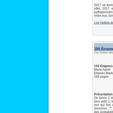
2017 se term
effet, 2017 
pythagoricien 
entre eux, do
Lire l'article 
150 Énigme
Par Didier Mü
150 Énigmes 
Marie Agrell
Ellipses Mark
288 pages
Présentation 
On lance 2 dé
plus petit 1,
moi qui t'en 
d'environ…""
des probabili