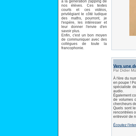
à la génération zapping de
nos élèves. Ces textes
courts et ces vidéos,
privilégiant le côté ludique
des maths, pourront, je
l'espère, les intéresser et
leur donner l'envie d'en
savoir plus.
Enfin, c'est un bon moyen
de communiquer avec des
collègues de toute la
francophonie.
Vers une d
Par Didier M
À l'ère du nu
en poupe ! Po
spécialiste d
audio.
Également con
de volumes d
chercheurs de 
Quels sont le
rencontrées o
entrevoir de n
Écoutez l'inte