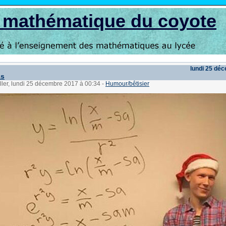
s mathématique du coyote
lundi 25 dé
as
ller, lundi 25 décembre 2017 à 00:34
-
Humour/bêtisier