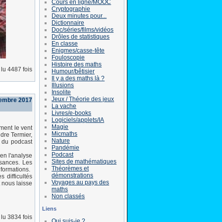
Cours en ligne/MOOC
Cryptographie
Deux minutes pour...
Dictionnaire
Doc/séries/films/vidéos
Drôles de statistiques
En classe
Enigmes/casse-tête
Fouloscopie
Histoire des maths
lu 4487 fois
Humour/bêtisier
Il y a des maths là ?
Illusions
Insolite
Jeux / Théorie des jeux
embre 2017
La vache
Livres/e-books
Logiciels/applets/IA
Magie
ment le vent
Micmaths
dre Termier,
Nature
e du podcast
Pandémie
Podcast
en l'analyse
Sites de mathématiques
sances. Les
Théorèmes et
nformations.
démonstrations
 difficultés
Voyages au pays des
 nous laisse
maths
Non classés
Liens
lu 3834 fois
Qui suis-je ?