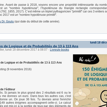
ine. Avant de passe à 2018, voyons encore une propriété intéressante du nomb
est un "nombre hypoténuse", l’hypoténuse du triangle rectangle correspondant
(792, 1855, 2017). C’est même un triplet pythagoricien "primitif" car ces 3 entiers 
nc 2017 est un "nombre hypoténuse primitif".
du Dr. Goulu
(qui date du début de cette année).
lundi 18 dé
s de Logique et de Probabilités de 13 à 113 Ans
ller, lundi 18 décembre 2017 à 08:07
-
Livres/e-books
de Logique et de Probabilités de 13 à 113 Ans
eting (9 novembre 2016)
de l'éditeur
s. Si jamais le plus grand des 2 résultats est 6 ou le
 tu me donnes un euro. Dans tous les autres cas, c'est
donne un. On joue 36 fois. Tu devrais ainsi t'enrichir
 149 autres énigmes accompagnent celle-ci. Le calcul
tés est mis ici à la portée de tous par des éléments de