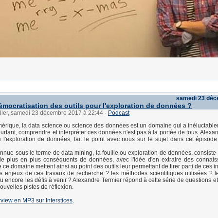
samedi 23 déc
émocratisation des outils pour l'exploration de données ?
üller, samedi 23 décembre 2017 à 22:44
-
Podcast
mérique, la data science ou science des données est un domaine qui a inéluctable
urtant, comprendre et interpréter ces données n'est pas à la portée de tous. Alexan
e l'exploration de données, fait le point avec nous sur le sujet dans cet épisod
nue sous le terme de data mining, la fouille ou exploration de données, consiste 
e plus en plus conséquents de données, avec l'idée d'en extraire des connais
ce domaine mettent ainsi au point des outils leur permettant de tirer parti de ces i
s enjeux de ces travaux de recherche ? les méthodes scientifiques utilisées ? les
u encore les défis à venir ? Alexandre Termier répond à cette série de questions et
ouvelles pistes de réflexion.
rview en MP3 sur Interstices
.