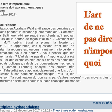
as dire n'importe quoi
n sens doit aux mathématiques
berg
ctobre 2017)
de l'éditeur
atisticien Abraham Wald a-t-il sauvé des centaines de
icains pendant la seconde guerre mondiale ? Comment
e Baltimore a-t-il persuadé ses clients qu'il pouvait
ours de la bourse de façon infaillible ? Comment les
u M.I.T. ont-ils réussi à plumer la loterie du
ts ? En apparence, ces questions n'ont rien en
ant la réponse est toujours la même : la force de la
ématique. Vous en doutez ? Vous pensez que les
ent à rien ? L'art de ne pas dire n'importe quoi a été
ous. Par des exemples bien choisis dans des domaines
débats politiques, calculs de pourcentages, recherche
...), Jordan Ellenberg analyse des erreurs très
 l'absurdité nous apparaît clairement une fois qu'on
question à son squelette mathématique. Pour lui, les
s sont "la continuation du bon sens par d'autres moyens" - des moyens plus p
 structures dissimulées sous la surface chaotique du monde".
mardi 19 dé
 triplets pythagoriciens
ller, mardi 19 décembre 2017 à 11:11
-
Théorèmes et démonstrations