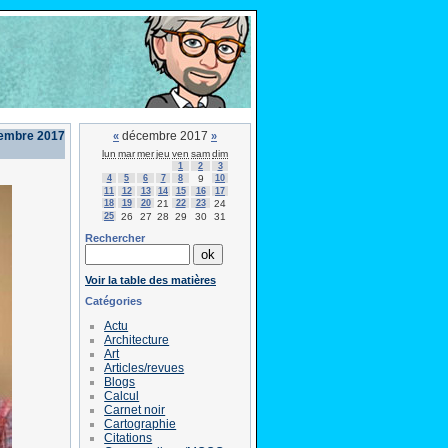
cembre 2017
décembre 2017
«
»
lun
mar
mer
jeu
ven
sam
dim
1
2
3
4
5
6
7
8
9
10
11
12
13
14
15
16
17
18
19
20
21
22
23
24
25
26
27
28
29
30
31
Rechercher
Voir la table des matières
Catégories
Actu
Architecture
Art
Articles/revues
Blogs
Calcul
Carnet noir
Cartographie
Citations