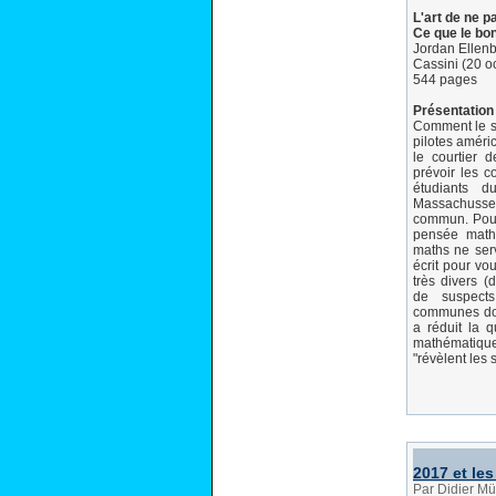
L'art de ne p
Ce que le bo
Jordan Ellen
Cassini (20 o
544 pages
Présentation 
Comment le st
pilotes amér
le courtier d
prévoir les c
étudiants d
Massachusse
commun. Pourt
pensée math
maths ne serv
écrit pour v
très divers (
de suspects
communes dont
a réduit la 
mathématique
"révèlent les
2017 et les
Par Didier Mü