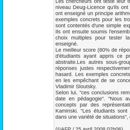
Les chercheurs ont testé leur 
niveau Deug-Licence qu'ils ont 
ont enseigné un principe arithmé
exemples concrets pour les tro
sont contentés d'une simple exp
Ils ont ensuite soumis l'ensemb
choix multiples pour tester 
enseigné.
Le meilleur score (80% de répon
d'étudiants ayant appris ce 
abstraite.Les autres sous-g
réponses justes respectivemen
hasard. Les exemples concrets 
en les empêchant de se concen
Vladimir Sloutsky.
Selon lui, "ces conclusions re
date en pédagogie". "Nous a
concepts par des représentati
Kaminski. "Les étudiants sont
dans une variété de situations", d
(©AFP / 25 avril 2008 02h06)