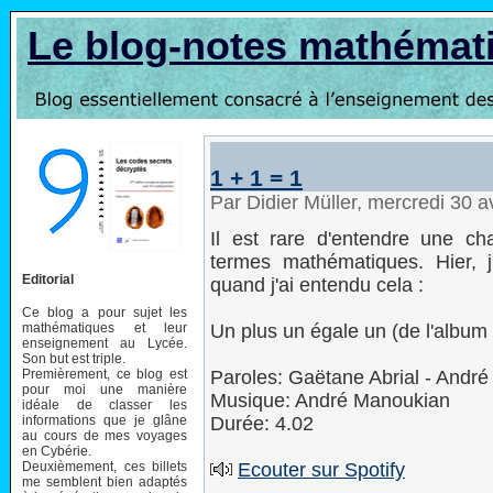
Le blog-notes mathémat
1 + 1 = 1
Par Didier Müller, mercredi 30 a
Il est rare d'entendre une c
termes mathématiques. Hier, j'é
Editorial
quand j'ai entendu cela :
Ce blog a pour sujet les
mathématiques et leur
Un plus un égale un (de l'albu
enseignement au Lycée.
Son but est triple.
Premièrement, ce blog est
Paroles: Gaëtane Abrial - Andr
pour moi une manière
Musique: André Manoukian
idéale de classer les
informations que je glâne
Durée: 4.02
au cours de mes voyages
en Cybérie.
Deuxièmement, ces billets
Ecouter sur Spotify
me semblent bien adaptés