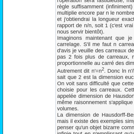
l'opération sera fastidieuse, m
règle suffisamment (infiniment) 
multiplie encore par n le nombre 
et j'obtiendrai la longueur exa
rapport de n/n, soit 1 (c'est vrai
nous servir bientôt).
Imaginons maintenant que je 
carrelage. S'il me faut n carr
d'avis je veuille des carreaux d
pas 2 fois plus de carreaux, m
proportionnelle au carré des dim
2
Autrement dit n'=n
. Donc ln n'
sait que 2 est la dimension euc
On voit sans difficulté que cette 
choisie pour les carreaux. Cet
appelée dimension de Hausdorff
même raisonnement s'applique s
volumes.
La dimension de Hausdorff-Besic
mais il existe des exemples sim
penser qu'un objet bizarre com
infinie tout en n'emplissant qu'