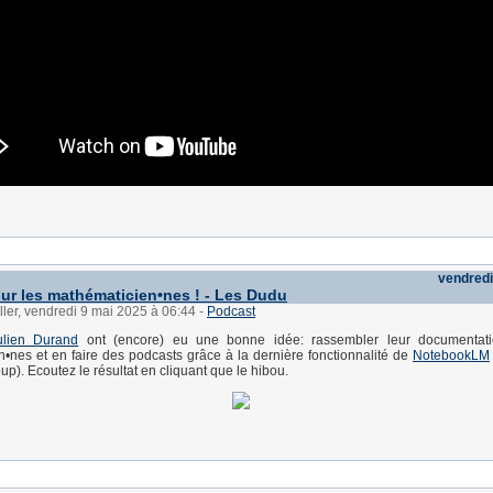
vendredi
ur les mathématicien•nes ! - Les Dudu
ller, vendredi 9 mai 2025 à 06:44
-
Podcast
ulien Durand
ont (encore) eu une bonne idée: rassembler leur documentat
•nes et en faire des podcasts grâce à la dernière fonctionnalité de
NotebookLM
p). Ecoutez le résultat en cliquant que le hibou.