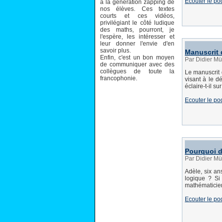
Ecouter le po
à la génération zapping de
nos élèves. Ces textes
courts et ces vidéos,
privilégiant le côté ludique
des maths, pourront, je
l'espère, les intéresser et
leur donner l'envie d'en
savoir plus.
Manuscrit 
Enfin, c'est un bon moyen
Par Didier Mül
de communiquer avec des
collègues de toute la
Le manuscrit 
francophonie.
visant à le d
éclaire-t-il s
Ecouter le po
Pourquoi di
Par Didier Mü
Adèle, six an
logique ? Si 
mathématicien
Ecouter le po