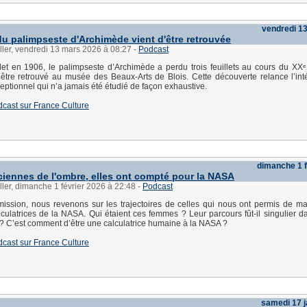
vendredi 1
u palimpseste d'Archimède vient d'être retrouvée
ller, vendredi 13 mars 2026 à 08:27
-
Podcast
t en 1906, le palimpseste d’Archimède a perdu trois feuillets au cours du XXᵉ 
’être retrouvé au musée des Beaux-Arts de Blois. Cette découverte relance l’int
eptionnel qui n’a jamais été étudié de façon exhaustive.
dcast sur France Culture
dimanche 1 f
iennes de l'ombre, elles ont compté pour la NASA
ller, dimanche 1 février 2026 à 22:48
-
Podcast
ission, nous revenons sur les trajectoires de celles qui nous ont permis de ma
lculatrices de la NASA. Qui étaient ces femmes ? Leur parcours fût-il singulier dan
? C’est comment d’être une calculatrice humaine à la NASA ?
dcast sur France Culture
samedi 17 j