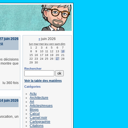
7 juin 2026
juin 2026
«
ou
lun
mar
mer
jeu
ven
sam
dim
1
2
3
4
5
6
7
8
9
10
11
12
13
14
15
16
17
18
19
20
21
22
23
24
25
26
27
28
s décisions
29
30
t montre que
Rechercher
Voir la table des matières
lu 360 fois
Catégories
Actu
Architecture
4 juin 2026
Art
Articles/revues
Blogs
Calcul
 vocation, un
Carnet noir
Cartographie
Citations