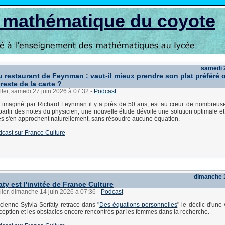
s mathématique du coyote
samedi 2
 restaurant de Feynman : vaut-il mieux prendre son plat préféré 
 reste de la carte ?
ller, samedi 27 juin 2026 à 07:32
-
Podcast
 imaginé par Richard Feynman il y a près de 50 ans, est au cœur de nombreuse
artir des notes du physicien, une nouvelle étude dévoile une solution optimale e
es s'en approchent naturellement, sans résoudre aucune équation.
dcast sur France Culture
dimanche 1
aty est l'invitée de France Culture
ller, dimanche 14 juin 2026 à 07:36
-
Podcast
ienne Sylvia Serfaty retrace dans "
Des équations personnelles
" le déclic d'une
ception et les obstacles encore rencontrés par les femmes dans la recherche.