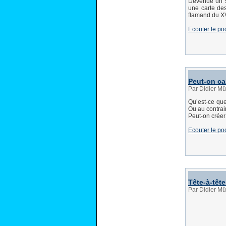
Devenue un st
une carte des
flamand du XV
Ecouter le po
Peut-on ca
Par Didier Mü
Qu’est-ce que
Ou au contrair
Peut-on créer
Ecouter le po
Tête-à-têt
Par Didier Mü