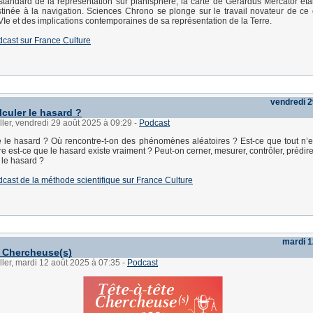
andard de la représentation sur planisphère, la carte de Gerardus Mercator était
tinée à la navigation. Sciences Chrono se plonge sur le travail novateur de ce
Ie et des implications contemporaines de sa représentation de la Terre.
dcast sur France Culture
vendredi 2
lculer le hasard ?
ller, vendredi 29 août 2025 à 09:29
-
Podcast
 le hasard ? Où rencontre-t-on des phénomènes aléatoires ? Est-ce que tout n’e
e est-ce que le hasard existe vraiment ? Peut-on cerner, mesurer, contrôler, prédir
 le hasard ?
dcast de la méthode scientifique sur France Culture
mardi 1
e Chercheuse(s)
ller, mardi 12 août 2025 à 07:35
-
Podcast