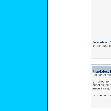
Tête-à-tête 
chercheuse e
Fractales,
Par Didier Mü
Un chou roma
échelles, ce 
jusqu’à ce qu
Ecouter le po