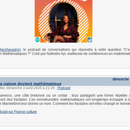
Chercheuse(s)
, le podcast de conversations qui répondra à votre question "C'
n Mathématiques ?" Créé par Nathalie Ayi, maîtresse de conférences en mathémat
dimanche 
 la nature devient mathématique
ller, dimanche 3 août 2025 à 21:29
-
Podcast
nesco, une côte bretonne ou un cristal : tous partagent une forme répétée à
sont des fractales. Ces monstruosités mathématiques ont longtemps échappé à l
e Mandelbrot leur donne un nom. Comment les fractales ont-elles changé le mond
dcast sur France culture