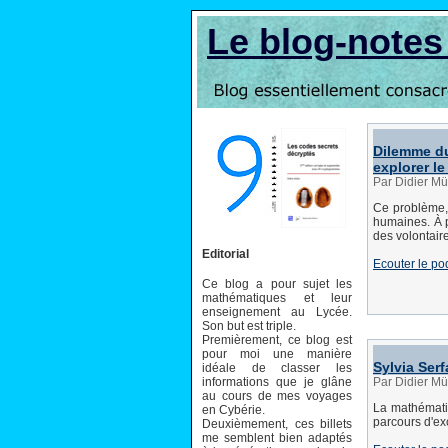
Le blog-note
Dilemme du
explorer le
Par Didier Mü
Ce problème,
humaines. À p
des volontair
Editorial
Ecouter le po
Ce blog a pour sujet les
mathématiques et leur
enseignement au Lycée.
Son but est triple.
Premièrement, ce blog est
pour moi une manière
Sylvia Serf
idéale de classer les
informations que je glâne
Par Didier Mü
au cours de mes voyages
La mathématic
en Cybérie.
parcours d'ex
Deuxièmement, ces billets
me semblent bien adaptés