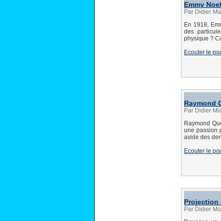
Emmy Noeth
Par Didier Mü
En 1918, Emm
des particul
physique ? C
Ecouter le po
Raymond Q
Par Didier Mü
Raymond Quen
une passion p
avide des de
Ecouter le po
Projection 
Par Didier Mü