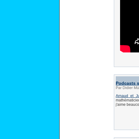
Podcasts s
Par Didier Mü
Arnaud et J
mathématicien
j'aime beaucou