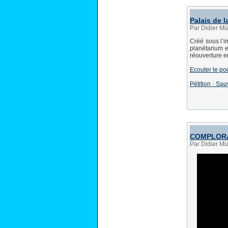
Palais de 
Par Didier Mül
Créé sous l’i
planétarium e
réouverture en
Ecouter le po
Pétition · Sa
COMPLORAMA
Par Didier Mü