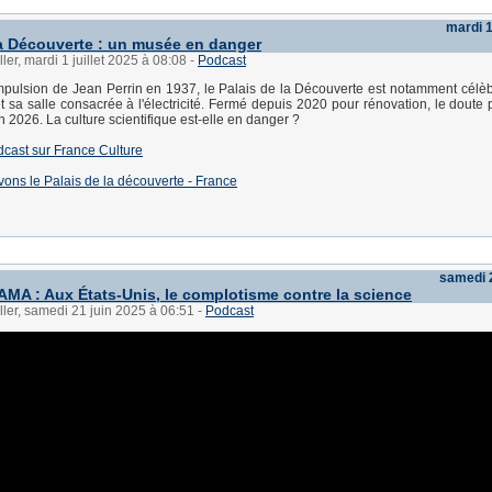
mardi 1
la Découverte : un musée en danger
ler, mardi 1 juillet 2025 à 08:08
-
Podcast
mpulsion de Jean Perrin en 1937, le Palais de la Découverte est notamment célè
t sa salle consacrée à l'électricité. Fermé depuis 2020 pour rénovation, le doute 
 2026. La culture scientifique est-elle en danger ?
dcast sur France Culture
uvons le Palais de la découverte - France
samedi 2
 : Aux États-Unis, le complotisme contre la science
ller, samedi 21 juin 2025 à 06:51
-
Podcast