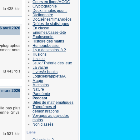
Cours en ligne/MOOC
Cryptographie
lu 438 fois
Deux minutes pour...
Dictionnaire
Doc/séries/films/vidéos
Drôles de statistiques
En classe
 6 avril 2026
Enigmes/casse-tête
Fouloscopie
Histoire des maths
Humour/bêtisier
ryptographes
Il y a des maths là ?
comment nous
Illusions
Insolite
Jeux / Théorie des jeux
La vache
lu 443 fois
Livres/e-books
Logiciels/applets/IA
Magie
Micmaths
Nature
7 mars 2026
Pandémie
Podcast
Sites de mathématiques
Théorèmes et
lle pas plus
démonstrations
tienne Ghys,
Voyages au pays des
maths
Non classés
Liens
lu 531 fois
Qui suis-je ?