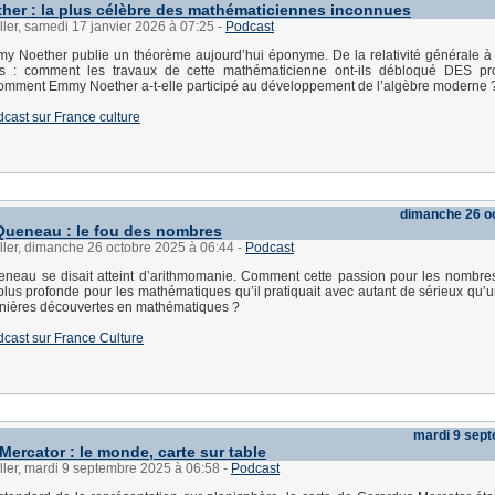
er : la plus célèbre des mathématiciennes inconnues
ller, samedi 17 janvier 2026 à 07:25
-
Podcast
y Noether publie un théorème aujourd’hui éponyme. De la relativité générale à
es : comment les travaux de cette mathématicienne ont-ils débloqué DES p
omment Emmy Noether a-t-elle participé au développement de l’algèbre moderne 
dcast sur France culture
dimanche 26 o
ueneau : le fou des nombres
ller, dimanche 26 octobre 2025 à 06:44
-
Podcast
eau se disait atteint d’arithmomanie. Comment cette passion pour les nombres 
lus profonde pour les mathématiques qu’il pratiquait avec autant de sérieux qu’
rnières découvertes en mathématiques ?
dcast sur France Culture
mardi 9 sep
Mercator : le monde, carte sur table
ller, mardi 9 septembre 2025 à 06:58
-
Podcast