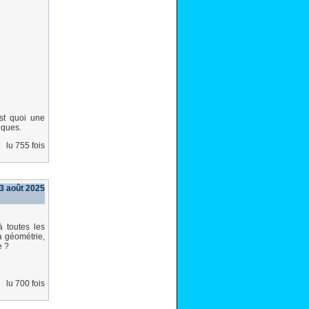
est quoi une
iques.
lu 755 fois
3 août 2025
 toutes les
a géométrie,
e ?
lu 700 fois