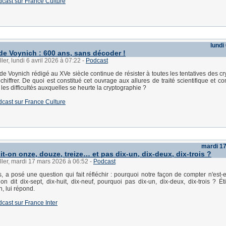
dcast sur France Culture
lundi
de Voynich : 600 ans, sans décoder !
ler, lundi 6 avril 2026 à 07:22
-
Podcast
de Voynich rédigé au XVe siècle continue de résister à toutes les tentatives des c
échiffrer. De quoi est constitué cet ouvrage aux allures de traité scientifique et 
ur les difficultés auxquelles se heurte la cryptographie ?
dcast sur France Culture
mardi 1
t-on onze, douze, treize… et pas dix-un, dix-deux, dix-trois ?
ller, mardi 17 mars 2026 à 06:52
-
Podcast
s, a posé une question qui fait réfléchir : pourquoi notre façon de compter n'est-e
on dit dix-sept, dix-huit, dix-neuf, pourquoi pas dix-un, dix-deux, dix-trois ? É
, lui répond.
dcast sur France Inter