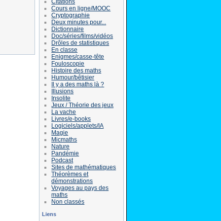
Citations
Cours en ligne/MOOC
Cryptographie
Deux minutes pour...
Dictionnaire
Doc/séries/films/vidéos
Drôles de statistiques
En classe
Enigmes/casse-tête
Fouloscopie
Histoire des maths
Humour/bêtisier
Il y a des maths là ?
Illusions
Insolite
Jeux / Théorie des jeux
La vache
Livres/e-books
Logiciels/applets/IA
Magie
Micmaths
Nature
Pandémie
Podcast
Sites de mathématiques
Théorèmes et
démonstrations
Voyages au pays des
maths
Non classés
Liens