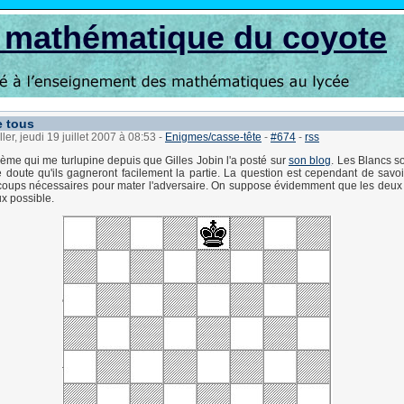
s mathématique du coyote
e tous
ler, jeudi 19 juillet 2007 à 08:53
-
Enigmes/casse-tête
-
#674
-
rss
lème qui me turlupine depuis que Gilles Jobin l'a posté sur
son blog
. Les Blancs son
e doute qu'ils gagneront facilement la partie. La question est cependant de savo
oups nécessaires pour mater l'adversaire. On suppose évidemment que les deux
ux possible.