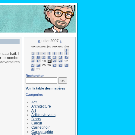
juillet 2007
«
»
lun
mar
mer
jeu
ven
sam
dim
1
t au trait. Il
2
3
4
5
6
7
8
9
10
11
12
13
14
15
ir le nombre
16
17
18
20
21
22
19
 adversaires
25
23
24
26
27
28
29
30
31
Rechercher
Voir la table des matières
Catégories
Actu
Architecture
Art
Articles/revues
Blogs
Calcul
Carnet noir
Cartographie