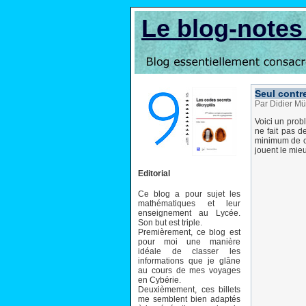
Le blog-note
Seul contr
Par Didier Mül
Voici un prob
ne fait pas d
minimum de c
jouent le mie
Editorial
Ce blog a pour sujet les
mathématiques et leur
enseignement au Lycée.
Son but est triple.
Premièrement, ce blog est
pour moi une manière
idéale de classer les
informations que je glâne
au cours de mes voyages
en Cybérie.
Deuxièmement, ces billets
me semblent bien adaptés