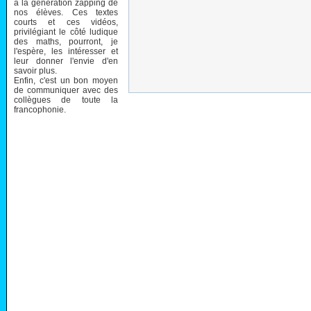
à la génération zapping de
nos élèves. Ces textes
courts et ces vidéos,
privilégiant le côté ludique
des maths, pourront, je
l'espère, les intéresser et
leur donner l'envie d'en
savoir plus.
Enfin, c'est un bon moyen
de communiquer avec des
collègues de toute la
francophonie.