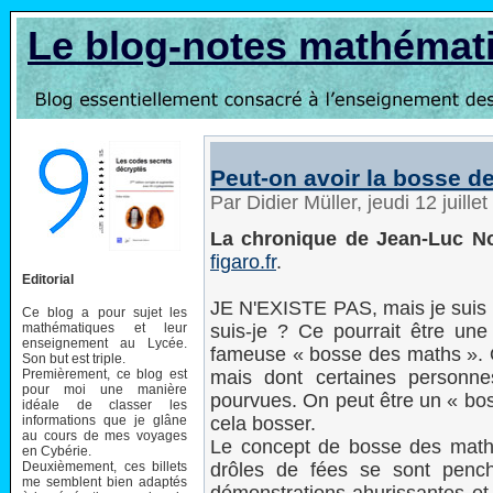
Le blog-notes mathémat
Peut-on avoir la bosse d
Par Didier Müller, jeudi 12 juill
La chronique de Jean-Luc No
figaro.fr
.
Editorial
JE N'EXISTE PAS, mais je suis vis
Ce blog a pour sujet les
mathématiques et leur
suis-je ? Ce pourrait être une
enseignement au Lycée.
fameuse « bosse des maths ». Q
Son but est triple.
Premièrement, ce blog est
mais dont certaines personn
pour moi une manière
pourvues. On peut être un « bos
idéale de classer les
informations que je glâne
cela bosser.
au cours de mes voyages
Le concept de bosse des math
en Cybérie.
Deuxièmement, ces billets
drôles de fées se sont penc
me semblent bien adaptés