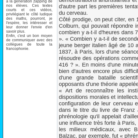
démonstrations ahurissantes et
à la génération zapping de
nos élèves. Ces textes
d'autre part les premières tent
courts et ces vidéos,
du cerveau.
privilégiant le côté ludique
des maths, pourront, je
Côté prodige, on peut citer, en
l'espère, les intéresser et
Colburn, qui pouvait répondre
leur donner l'envie d'en
savoir plus.
combien y a-t-il d'heures dans 
Enfin, c'est un bon moyen
». « Combien y a-t-il de secon
de communiquer avec des
collègues de toute la
jeune berger italien âgé de 10 
francophonie.
1837, à Paris, lors d'une séanc
résoudre des opérations comme 
416 ? ». En moins d'une minute,
bien d'autres encore plus diffici
d'une grande bataille scienti
opposants d'une théorie appelée
« Art de reconnaître les insti
dispositions morales et intelle
configuration de leur cerveau e
dans le titre du livre de Franz
phrénologie qu'il appelait d'aill
une influence très forte à Paris, 
les milieux médicaux, avec 
Balzac, par exemple, fut « phré