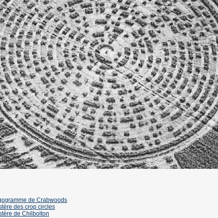
gogramme de Crabwoods
tère des crop circles
tère de Chilbolton