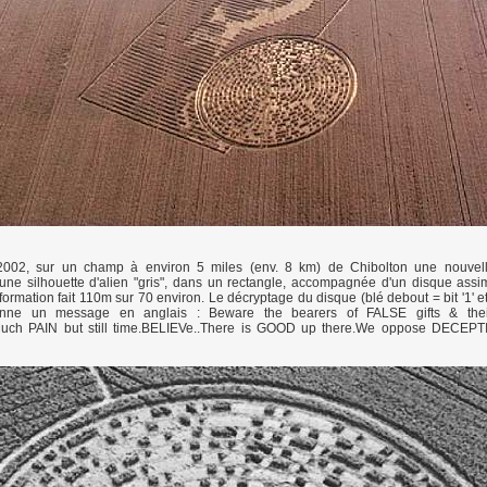
002, sur un champ à environ 5 miles (env. 8 km) de Chibolton une nouvell
une silhouette d'alien "gris", dans un rectangle, accompagnée d'un disque assi
rmation fait 110m sur 70 environ. Le décryptage du disque (blé debout = bit '1' e
donne un message en anglais : Beware the bearers of FALSE gifts & th
ch PAIN but still time.BELIEVe..There is GOOD up there.We oppose DECEPT