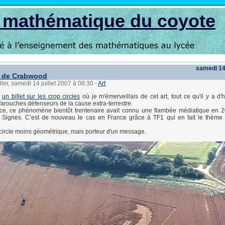
s mathématique du coyote
samedi 14 
e de Crabwood
ller, samedi 14 juillet 2007 à 08:30
-
Art
t
un billet sur les crop circles
où je m'émerveillais de cet art, tout ce qu'il y a d'
farouches défenseurs de la cause extra-terrestre.
ace, ce phénomène bientôt trentenaire avait connu une flambée médiatique en 
lm Signes. C’est de nouveau le cas en France grâce à TF1 qui en fait le thème
 circle moins géométrique, mais porteur d'un message.