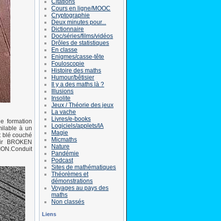
Citations
Cours en ligne/MOOC
Cryptographie
Deux minutes pour...
Dictionnaire
Doc/séries/films/vidéos
Drôles de statistiques
En classe
Enigmes/casse-tête
Fouloscopie
Histoire des maths
Humour/bêtisier
Il y a des maths là ?
Illusions
Insolite
Jeux / Théorie des jeux
La vache
Livres/e-books
e formation
Logiciels/applets/IA
milable à un
Magie
t blé couché
Micmaths
eir BROKEN
Nature
ION.Conduit
Pandémie
Podcast
Sites de mathématiques
Théorèmes et
démonstrations
Voyages au pays des
maths
Non classés
Liens