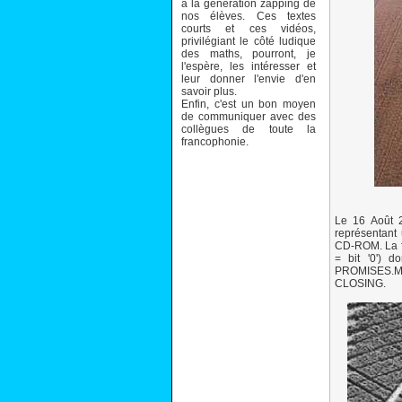
à la génération zapping de
nos élèves. Ces textes
courts et ces vidéos,
privilégiant le côté ludique
des maths, pourront, je
l'espère, les intéresser et
leur donner l'envie d'en
savoir plus.
Enfin, c'est un bon moyen
de communiquer avec des
collègues de toute la
francophonie.
Le 16 Août 2
représentant 
CD-ROM. La fo
= bit '0') 
PROMISES.Mu
CLOSING.