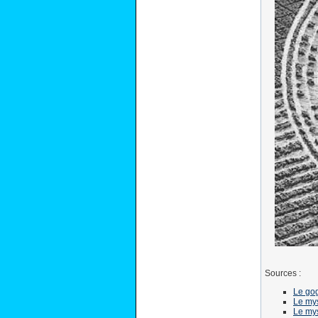
Sources :
Le go
Le mys
Le mys