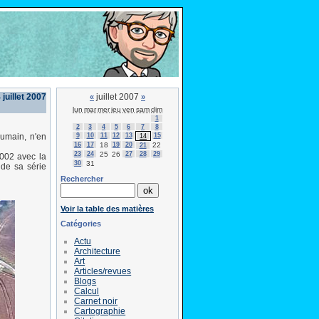
juillet 2007
juillet 2007
«
»
lun
mar
mer
jeu
ven
sam
dim
1
2
3
4
5
6
7
8
9
10
11
12
13
15
humain, n'en
14
16
17
18
19
20
22
21
23
24
25
26
27
28
29
2002 avec la
30
31
 de sa série
Rechercher
Voir la table des matières
Catégories
Actu
Architecture
Art
Articles/revues
Blogs
Calcul
Carnet noir
Cartographie