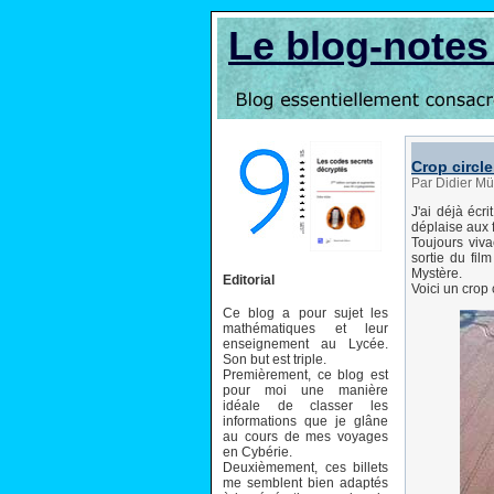
Le blog-note
Crop circl
Par Didier Mü
J'ai déjà écri
déplaise aux 
Toujours viv
sortie du fi
Mystère.
Editorial
Voici un crop
Ce blog a pour sujet les
mathématiques et leur
enseignement au Lycée.
Son but est triple.
Premièrement, ce blog est
pour moi une manière
idéale de classer les
informations que je glâne
au cours de mes voyages
en Cybérie.
Deuxièmement, ces billets
me semblent bien adaptés