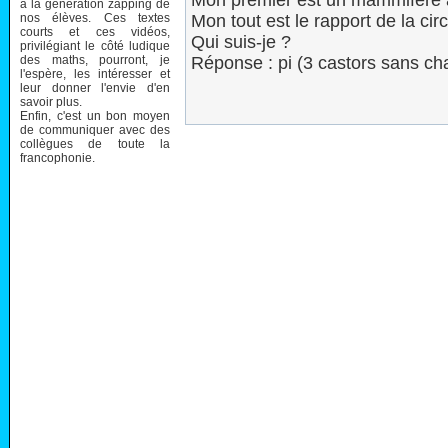
Mon premier est un mammifère à 
à la génération zapping de
nos élèves. Ces textes
Mon tout est le rapport de la ci
courts et ces vidéos,
Qui suis-je ?
privilégiant le côté ludique
des maths, pourront, je
Réponse : pi (3 castors sans ch
l'espère, les intéresser et
leur donner l'envie d'en
savoir plus.
Enfin, c'est un bon moyen
de communiquer avec des
collègues de toute la
francophonie.