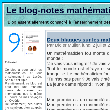
Le blog-notes mathémat
Deux blagues sur les ma
Par Didier Müller, lundi 2 juille
Un mathématicien fou monte d
monde :
Editorial
"Je vais vous intégrer ! Je vais v
Tout le monde est effrayé et 
Ce blog a pour sujet les
mathématiques et leur
tranquille. Le mathématicien fou ar
enseignement au Lycée.
"Tu n'as pas peur ? Je vais t'intég
Son but est triple.
Premièrement, ce blog est
La jeune dame répond : "Non, je 
pour moi une manière
idéale de classer les
informations que je glâne
au cours de mes voyages
Mon premier est un mammifère à 
en Cybérie.
Deuxièmement, ces billets
Mon premier est un mammifère à 
me semblent bien adaptés