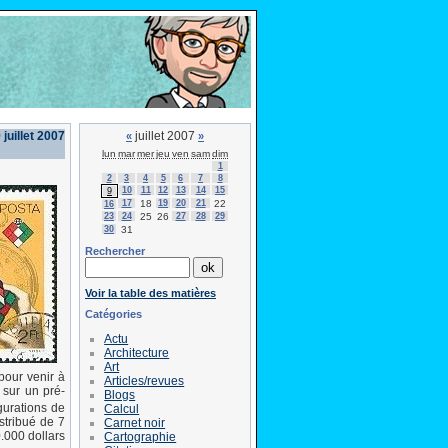
 juillet 2007
juillet 2007
«
»
lun
mar
mer
jeu
ven
sam
dim
1
2
3
4
5
6
7
8
10
11
12
13
14
15
9
17
18
19
20
21
22
16
23
24
25
26
27
28
29
30
31
Rechercher
Voir la table des matières
Catégories
Actu
Architecture
Art
pour venir à
Articles/revues
 sur un pré-
Blogs
gurations de
Calcul
istribué de 7
Carnet noir
.000 dollars
Cartographie