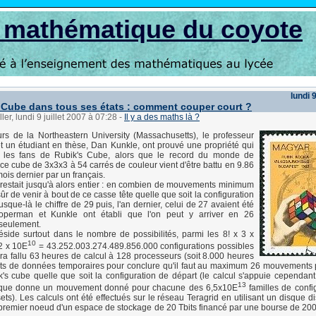
s mathématique du coyote
lundi 9
 Cube dans tous ses états : comment couper court ?
ler, lundi 9 juillet 2007 à 07:28
-
Il y a des maths là ?
rs de la Northeastern University (Massachusetts), le professeur
 un étudiant en thèse, Dan Kunkle, ont prouvé une propriété qui
r les fans de Rubik's Cube, alors que le record du monde de
 ce cube de 3x3x3 à 54 carrés de couleur vient d'être battu en 9.86
ois dernier par un français.
restait jusqu'à alors entier : en combien de mouvements minimum
ûr de venir à bout de ce casse tête quelle que soit la configuration
sque-là le chiffre de 29 puis, l'an dernier, celui de 27 avaient été
operman et Kunkle ont établi que l'on peut y arriver en 26
seulement.
 réside surtout dans le nombre de possibilités, parmi les 8! x 3 x
10
2 x 10E
= 43.252.003.274.489.856.000 configurations possibles
ura fallu 63 heures de calcul à 128 processeurs (soit 8.000 heures
its de données temporaires pour conclure qu'il faut au maximum 26 mouvements 
's cube quelle que soit la configuration de départ (le calcul s'appuie cependant
13
 que donne un mouvement donné pour chacune des 6,5x10E
familles de confi
ets). Les calculs ont été effectués sur le réseau Teragrid en utilisant un disque d
 premier noeud d'un espace de stockage de 20 Tbits financé par une bourse de 200