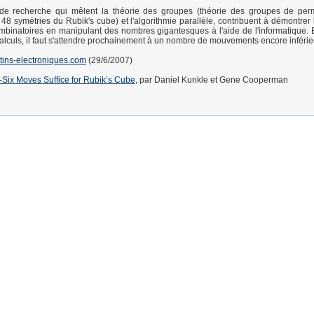
de recherche qui mêlent la théorie des groupes (théorie des groupes de perm
 48 symétries du Rubik's cube) et l'algorithmie parallèle, contribuent à démontrer l
mbinatoires en manipulant des nombres gigantesques à l'aide de l'informatique.
 calculs, il faut s'attendre prochainement à un nombre de mouvements encore inférie
etins-electroniques.com
(29/6/2007)
-Six Moves Suffice for Rubik’s Cube
, par Daniel Kunkle et Gene Cooperman