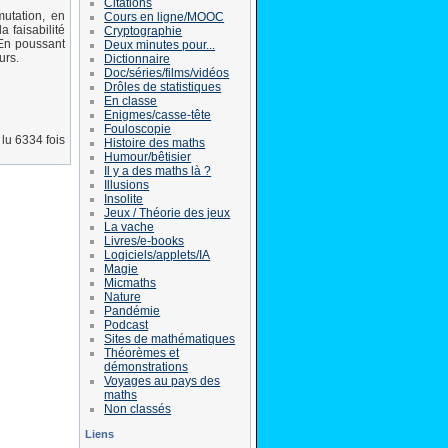
Citations
utation, en
Cours en ligne/MOOC
a faisabilité
Cryptographie
 En poussant
Deux minutes pour...
urs.
Dictionnaire
Doc/séries/films/vidéos
Drôles de statistiques
En classe
Enigmes/casse-tête
Fouloscopie
lu 6334 fois
Histoire des maths
Humour/bêtisier
Il y a des maths là ?
Illusions
Insolite
Jeux / Théorie des jeux
La vache
Livres/e-books
Logiciels/applets/IA
Magie
Micmaths
Nature
Pandémie
Podcast
Sites de mathématiques
Théorèmes et
démonstrations
Voyages au pays des
maths
Non classés
Liens