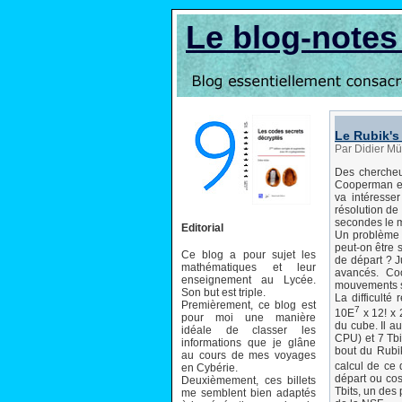
Le blog-note
Le Rubik's
Par Didier Mül
Des chercheu
Cooperman et
va intéresse
résolution de
secondes le m
Editorial
Un problème 
peut-on être s
Ce blog a pour sujet les
de départ ? Ju
mathématiques et leur
avancés. Co
enseignement au Lycée.
mouvements 
Son but est triple.
La difficulté
Premièrement, ce blog est
7
10E
x 12! x 
pour moi une manière
du cube. Il a
idéale de classer les
CPU) et 7 Tb
informations que je glâne
bout du Rubik
au cours de mes voyages
calcul de ce
en Cybérie.
départ ou cos
Deuxièmement, ces billets
Tbits, un des
me semblent bien adaptés