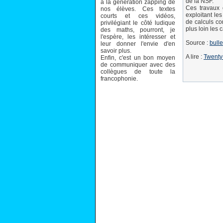
de la NSF.
à la génération zapping de
Ces travaux 
nos élèves. Ces textes
exploitant les
courts et ces vidéos,
de calculs co
privilégiant le côté ludique
plus loin les
des maths, pourront, je
l'espère, les intéresser et
Source :
bull
leur donner l'envie d'en
savoir plus.
A lire :
Twenty
Enfin, c'est un bon moyen
de communiquer avec des
collègues de toute la
francophonie.