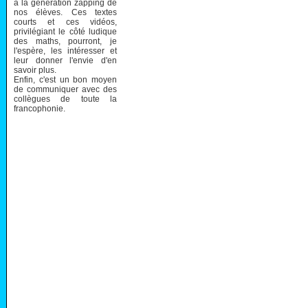
à la génération zapping de
nos élèves. Ces textes
courts et ces vidéos,
privilégiant le côté ludique
des maths, pourront, je
l'espère, les intéresser et
leur donner l'envie d'en
savoir plus.
Enfin, c'est un bon moyen
de communiquer avec des
collègues de toute la
francophonie.