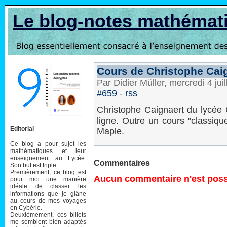
Le blog-notes mathémat
Cours de Christophe Cai
Par Didier Müller, mercredi 4 jui
#659
-
rss
Christophe Caignaert du lycée
ligne. Outre un cours "classiqu
Editorial
Maple.
Ce blog a pour sujet les
mathématiques et leur
enseignement au Lycée.
Commentaires
Son but est triple.
Premièrement, ce blog est
Aucun commentaire n'est possi
pour moi une manière
idéale de classer les
informations que je glâne
au cours de mes voyages
en Cybérie.
Deuxièmement, ces billets
me semblent bien adaptés