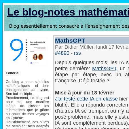
Le blog-notes mathémat
MathsGPT
Par Didier Müller, lundi 17 févr
#4890
-
rss
Depuis quelques mois, les IA sp
petite dernière:
MathsGPT
, un 
Editorial
étape par étape, avec un af
française. Déjà testée ?
Ce blog a pour sujet les
mathématiques et leur
enseignement au Lycée.
Mise à jour du 18 février
Son but est triple.
Premièrement, ce blog est
J'ai testé cette IA en classe
hier
pour moi une manière
bluffé. Elle a répondu correcte
idéale de classer les
informations que je glâne
d'autres IA se trompent ou n'y a
au cours de mes voyages
posé problème, mais elle y est 
en Cybérie.
Deuxièmement, ces billets
IA sont complètement perdues).
me semblent bien adaptés