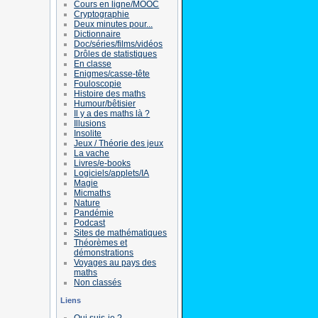
Cours en ligne/MOOC
Cryptographie
Deux minutes pour...
Dictionnaire
Doc/séries/films/vidéos
Drôles de statistiques
En classe
Enigmes/casse-tête
Fouloscopie
Histoire des maths
Humour/bêtisier
Il y a des maths là ?
Illusions
Insolite
Jeux / Théorie des jeux
La vache
Livres/e-books
Logiciels/applets/IA
Magie
Micmaths
Nature
Pandémie
Podcast
Sites de mathématiques
Théorèmes et
démonstrations
Voyages au pays des
maths
Non classés
Liens
Qui suis-je ?