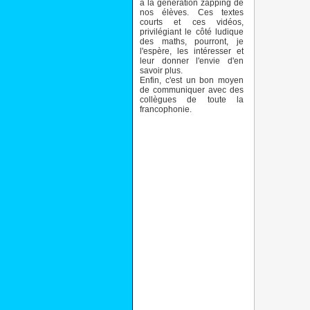
à la génération zapping de
nos élèves. Ces textes
courts et ces vidéos,
privilégiant le côté ludique
des maths, pourront, je
l'espère, les intéresser et
leur donner l'envie d'en
savoir plus.
Enfin, c'est un bon moyen
de communiquer avec des
collègues de toute la
francophonie.