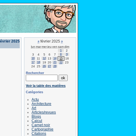
évrier 2025
février 2025
«
»
lun
mar
mer
jeu
ven
sam
dim
1
2
3
4
5
6
7
8
9
10
11
12
13
14
16
15
17
18
19
20
21
23
22
24
25
26
27
28
Rechercher
Voir la table des matières
Catégories
Actu
Architecture
Art
Articles/revues
Blogs
Calcul
Carnet noir
Cartographie
Citations