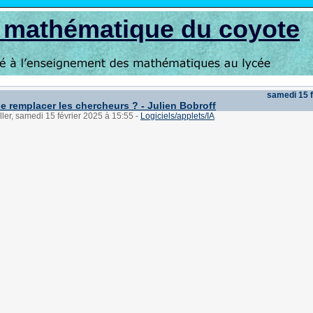
s mathématique du coyote
samedi 15 f
lle remplacer les chercheurs ? - Julien Bobroff
ller, samedi 15 février 2025 à 15:55
-
Logiciels/applets/IA