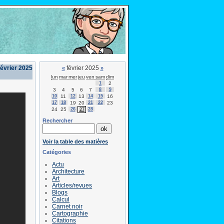
février 2025
février 2025
«
»
lun
mar
mer
jeu
ven
sam
dim
1
2
3
4
5
6
7
8
9
10
11
12
13
14
15
16
17
18
19
20
21
22
23
24
25
26
28
27
Rechercher
Voir la table des matières
Catégories
Actu
Architecture
Art
Articles/revues
Blogs
Calcul
Carnet noir
Cartographie
Citations