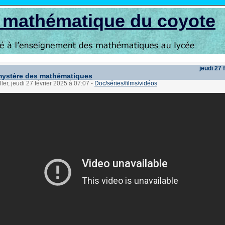
s mathématique du coyote
jeudi 27 
mystère des mathématiques
ler, jeudi 27 février 2025 à 07:07
-
Doc/séries/films/vidéos