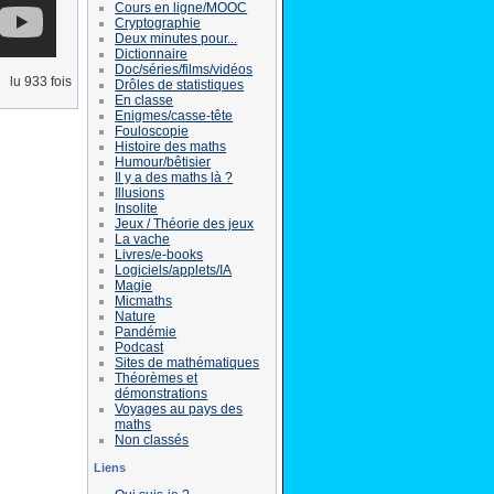
Cours en ligne/MOOC
Cryptographie
Deux minutes pour...
Dictionnaire
Doc/séries/films/vidéos
lu 933 fois
Drôles de statistiques
En classe
Enigmes/casse-tête
Fouloscopie
Histoire des maths
Humour/bêtisier
Il y a des maths là ?
Illusions
Insolite
Jeux / Théorie des jeux
La vache
Livres/e-books
Logiciels/applets/IA
Magie
Micmaths
Nature
Pandémie
Podcast
Sites de mathématiques
Théorèmes et
démonstrations
Voyages au pays des
maths
Non classés
Liens