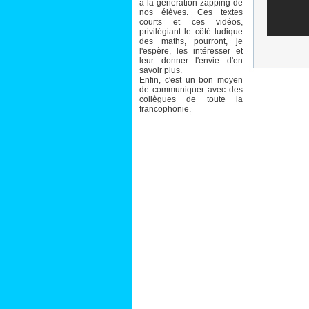
à la génération zapping de
nos élèves. Ces textes
courts et ces vidéos,
privilégiant le côté ludique
des maths, pourront, je
l'espère, les intéresser et
leur donner l'envie d'en
savoir plus.
Enfin, c'est un bon moyen
de communiquer avec des
collègues de toute la
francophonie.