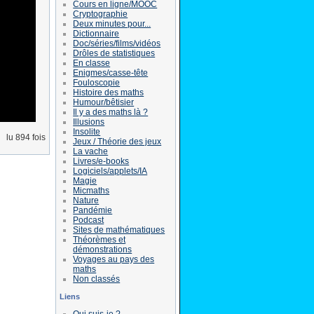
Cours en ligne/MOOC
Cryptographie
Deux minutes pour...
Dictionnaire
Doc/séries/films/vidéos
Drôles de statistiques
En classe
Enigmes/casse-tête
Fouloscopie
Histoire des maths
Humour/bêtisier
Il y a des maths là ?
Illusions
Insolite
lu 894 fois
Jeux / Théorie des jeux
La vache
Livres/e-books
Logiciels/applets/IA
Magie
Micmaths
Nature
Pandémie
Podcast
Sites de mathématiques
Théorèmes et
démonstrations
Voyages au pays des
maths
Non classés
Liens
Qui suis-je ?