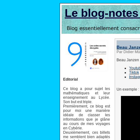
Le blog-note
Beau Janze
Par Didier Mül
Beau Janzen f
Youtu
Tiktok
Insta
Editorial
Ce blog a pour sujet les
Un exemple :
mathématiques et leur
enseignement au Lycée.
Son but est triple.
Premièrement, ce blog est
pour moi une manière
idéale de classer les
informations que je glâne
au cours de mes voyages
en Cybérie.
Deuxièmement, ces billets
me semblent bien adaptés