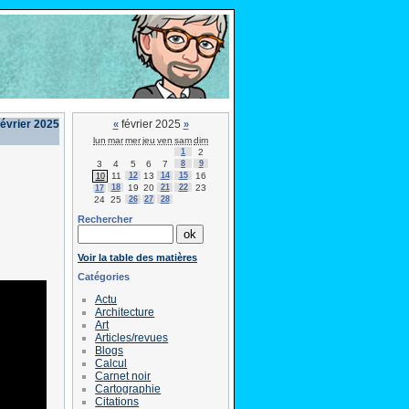
février 2025
février 2025
«
»
lun
mar
mer
jeu
ven
sam
dim
1
2
3
4
5
6
7
8
9
11
12
13
14
15
16
10
18
19
20
21
22
23
17
24
25
26
27
28
Rechercher
Voir la table des matières
Catégories
Actu
Architecture
Art
Articles/revues
Blogs
Calcul
Carnet noir
Cartographie
Citations