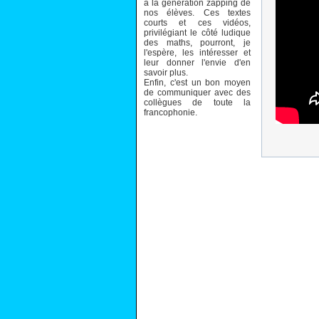
à la génération zapping de
nos élèves. Ces textes
courts et ces vidéos,
privilégiant le côté ludique
des maths, pourront, je
l'espère, les intéresser et
leur donner l'envie d'en
savoir plus.
Enfin, c'est un bon moyen
de communiquer avec des
collègues de toute la
francophonie.