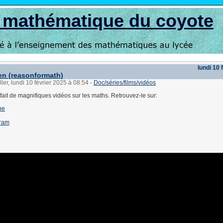
s mathématique du coyote
lundi 10 
n (reasonformath)
ler, lundi 10 février 2025 à 08:54
-
Doc/séries/films/vidéos
ait de magnifiques vidéos sur les maths. Retrouvez-le sur:
be
gram