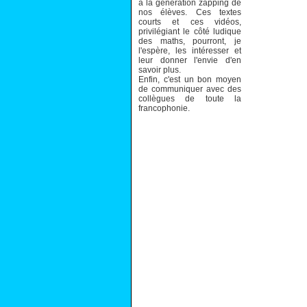
à la génération zapping de
nos élèves. Ces textes
courts et ces vidéos,
privilégiant le côté ludique
des maths, pourront, je
l'espère, les intéresser et
leur donner l'envie d'en
savoir plus.
Enfin, c'est un bon moyen
de communiquer avec des
collègues de toute la
francophonie.