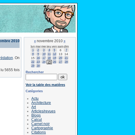
vembre 2010
novembre 2010
«
»
lun
mar
mer
jeu
ven
sam
dim
1
2
3
4
5
6
7
8
9
10
11
12
13
14
rédation
. On
15
16
17
18
19
20
21
22
23
24
26
27
28
25
29
30
lu 5655 fois
Rechercher
Voir la table des matières
Catégories
Actu
Architecture
Art
Articles/revues
Blogs
Calcul
Carnet noir
Cartographie
Citations