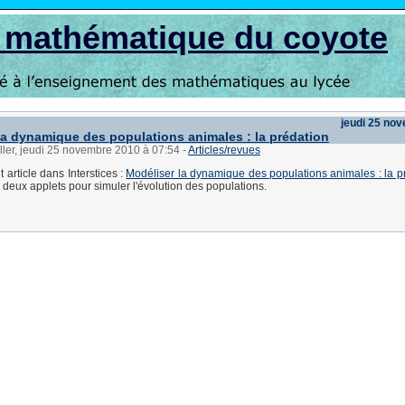
s mathématique du coyote
jeudi 25 no
la dynamique des populations animales : la prédation
ller, jeudi 25 novembre 2010 à 07:54
-
Articles/revues
 article dans Interstices :
Modéliser la dynamique des populations animales : la p
i deux applets pour simuler l'évolution des populations.