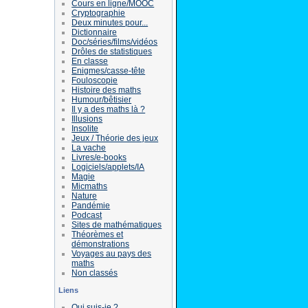
Cours en ligne/MOOC
Cryptographie
Deux minutes pour...
Dictionnaire
Doc/séries/films/vidéos
Drôles de statistiques
En classe
Enigmes/casse-tête
Fouloscopie
Histoire des maths
Humour/bêtisier
Il y a des maths là ?
Illusions
Insolite
Jeux / Théorie des jeux
La vache
Livres/e-books
Logiciels/applets/IA
Magie
Micmaths
Nature
Pandémie
Podcast
Sites de mathématiques
Théorèmes et
démonstrations
Voyages au pays des
maths
Non classés
Liens
Qui suis-je ?