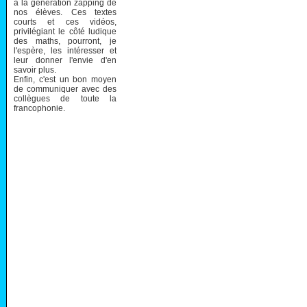
à la génération zapping de
nos élèves. Ces textes
courts et ces vidéos,
privilégiant le côté ludique
des maths, pourront, je
l'espère, les intéresser et
leur donner l'envie d'en
savoir plus.
Enfin, c'est un bon moyen
de communiquer avec des
collègues de toute la
francophonie.