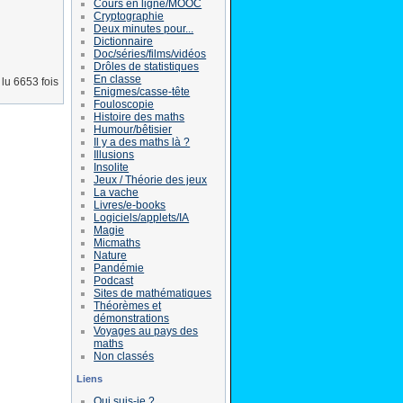
Cours en ligne/MOOC
Cryptographie
Deux minutes pour...
Dictionnaire
Doc/séries/films/vidéos
Drôles de statistiques
En classe
lu 6653 fois
Enigmes/casse-tête
Fouloscopie
Histoire des maths
Humour/bêtisier
Il y a des maths là ?
Illusions
Insolite
Jeux / Théorie des jeux
La vache
Livres/e-books
Logiciels/applets/IA
Magie
Micmaths
Nature
Pandémie
Podcast
Sites de mathématiques
Théorèmes et
démonstrations
Voyages au pays des
maths
Non classés
Liens
Qui suis-je ?