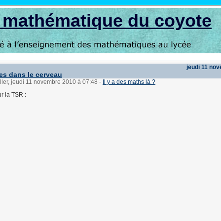
s mathématique du coyote
jeudi 11 no
les dans le cerveau
ller, jeudi 11 novembre 2010 à 07:48
-
Il y a des maths là ?
ur la TSR :