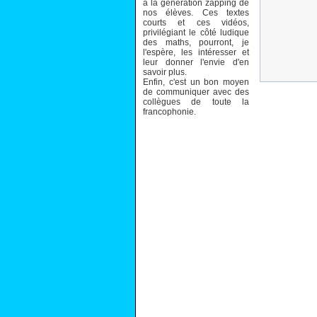
à la génération zapping de
nos élèves. Ces textes
courts et ces vidéos,
privilégiant le côté ludique
des maths, pourront, je
l'espère, les intéresser et
leur donner l'envie d'en
savoir plus.
Enfin, c'est un bon moyen
de communiquer avec des
collègues de toute la
francophonie.