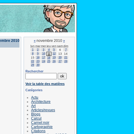
vembre 2010
novembre 2010
«
»
lun
mar
mer
jeu
ven
sam
dim
1
2
3
4
5
6
7
8
9
10
12
13
14
11
15
16
17
19
20
21
18
22
23
24
25
26
27
28
29
30
Rechercher
Voir la table des matières
Catégories
Actu
Architecture
Art
Articles/revues
Blogs
Calcul
Carnet noir
Cartographie
Citations