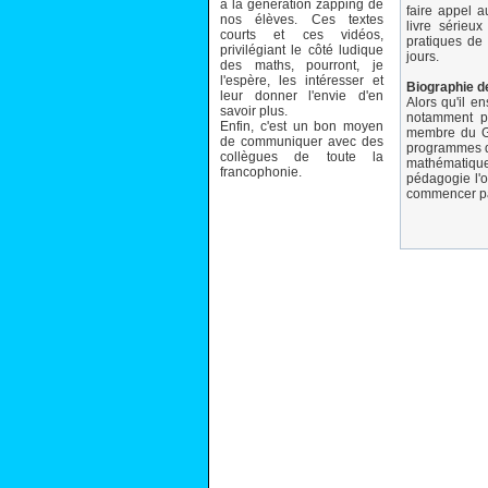
à la génération zapping de
faire appel 
nos élèves. Ces textes
livre sérieu
courts et ces vidéos,
pratiques de
privilégiant le côté ludique
jours.
des maths, pourront, je
l'espère, les intéresser et
Biographie de
leur donner l'envie d'en
Alors qu'il e
savoir plus.
notamment pr
Enfin, c'est un bon moyen
membre du Gr
de communiquer avec des
programmes de
collègues de toute la
mathématique
francophonie.
pédagogie l'o
commencer par