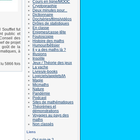
Cours en ligne/MOOC
Cryptographie
Deux minutes pour...
Dictionnaire
Doc/séries/films/vidéos
Drôles de statistiques
En classe
Soufflet fut
Enigmes/casse-tête
t public et
Fouloscopie
Conseil des
Histoire des maths
ef de projet
Humour/bêtisier
n goût de la
Il y a des maths là ?
ématiques, à
Illusions
Insolite
Jeux / Théorie des jeux
lu 5866 fois
La vache
Livres/e-books
Logiciels/applets/IA
Magie
Micmaths
Nature
Pandémie
Podcast
Sites de mathématiques
Théorèmes et
démonstrations
Voyages au pays des
maths
Non classés
Liens
Qui suis-je ?