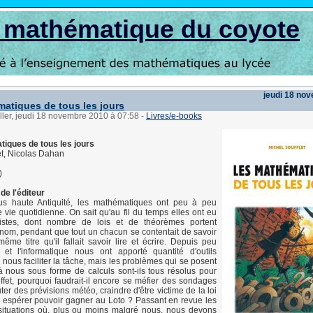
s mathématique du coyote
jeudi 18 no
atiques de tous les jours
ller, jeudi 18 novembre 2010 à 07:58
-
Livres/e-books
iques de tous les jours
et, Nicolas Dahan
)
de l'éditeur
us haute Antiquité, les mathématiques ont peu à peu
e vie quotidienne. On sait qu'au fil du temps elles ont eu
listes, dont nombre de lois et de théorèmes portent
nom, pendant que tout un chacun se contentait de savoir
ême titre qu'il fallait savoir lire et écrire. Depuis peu
e et l'informatique nous ont apporté quantité d'outils
 nous faciliter la tâche, mais les problèmes qui se posent
 nous sous forme de calculs sont-ils tous résolus pour
ffet, pourquoi faudrait-il encore se méfier des sondages
ter des prévisions météo, craindre d'être victime de la loi
 espérer pouvoir gagner au Loto ? Passant en revue les
 situations où, plus ou moins malgré nous, nous devons