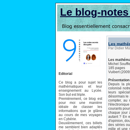
Le blog-note
Les mathém
Par Didier Mü
Les mathémat
Michel Souffl
185 pages
Vuibert (2009
Editorial
Présentation 
Ce blog a pour sujet les
Depuis la pl
mathématiques et leur
colonisé notr
enseignement au Lycée.
leurs spécia
Son but est triple.
désormais le 
Premièrement, ce blog est
compter, au m
pour moi une manière
l'électroniqu
idéale de classer les
courants pour
informations que je glâne
chaque jour à
au cours de mes voyages
autant ? En e
en Cybérie.
d'opinion, dou
Deuxièmement, ces billets
des séries ou
me semblent bien adaptés
mille et une