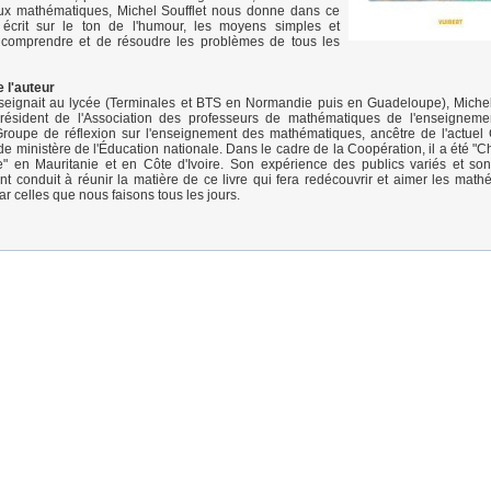
aux mathématiques, Michel Soufflet nous donne dans ce
x écrit sur le ton de l'humour, les moyens simples et
 comprendre et de résoudre les problèmes de tous les
 l'auteur
nseignait au lycée (Terminales et BTS en Normandie puis en Guadeloupe), Michel 
ésident de l'Association des professeurs de mathématiques de l'enseignemen
oupe de réflexion sur l'enseignement des mathématiques, ancêtre de l'actuel 
 ministère de l'Éducation nationale. Dans le cadre de la Coopération, il a été "Ch
" en Mauritanie et en Côte d'Ivoire. Son expérience des publics variés et so
nt conduit à réunir la matière de ce livre qui fera redécouvrir et aimer les math
 celles que nous faisons tous les jours.