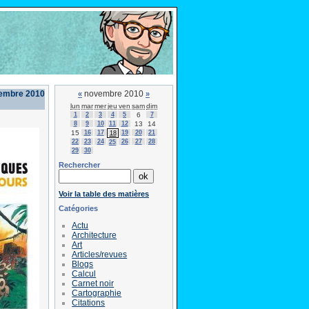
vembre 2010
novembre 2010
«
»
lun
mar
mer
jeu
ven
sam
dim
1
2
3
4
5
6
7
8
9
10
11
12
13
14
15
16
17
19
20
21
18
22
23
24
26
27
28
25
29
30
Rechercher
Voir la table des matières
Catégories
Actu
Architecture
Art
Articles/revues
Blogs
Calcul
Carnet noir
Cartographie
Citations