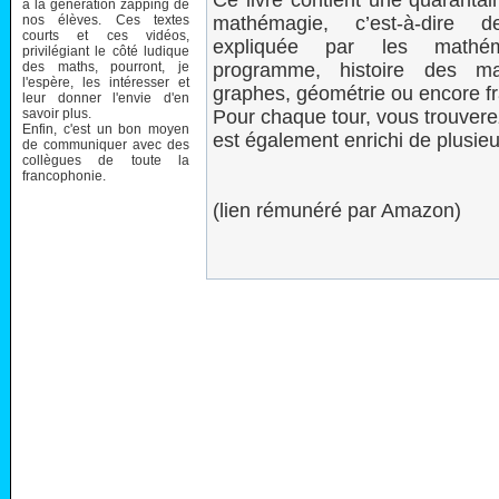
Ce livre contient une quarantai
à la génération zapping de
nos élèves. Ces textes
mathémagie, c’est-à-dire
courts et ces vidéos,
expliquée par les mathém
privilégiant le côté ludique
des maths, pourront, je
programme, histoire des mat
l'espère, les intéresser et
graphes, géométrie ou encore fr
leur donner l'envie d'en
savoir plus.
Pour chaque tour, vous trouverez
Enfin, c'est un bon moyen
est également enrichi de plusieur
de communiquer avec des
collègues de toute la
francophonie.
(lien rémunéré par Amazon)