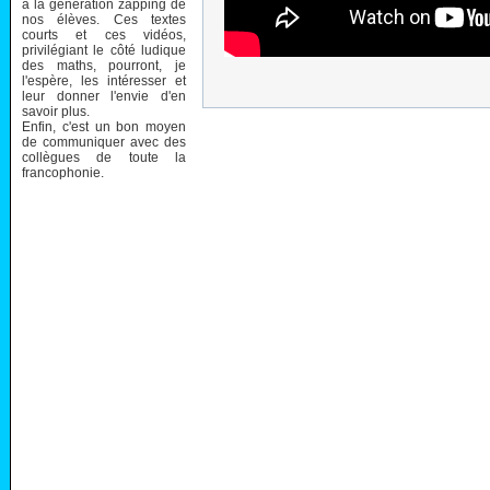
à la génération zapping de
nos élèves. Ces textes
courts et ces vidéos,
privilégiant le côté ludique
des maths, pourront, je
l'espère, les intéresser et
leur donner l'envie d'en
savoir plus.
Enfin, c'est un bon moyen
de communiquer avec des
collègues de toute la
francophonie.