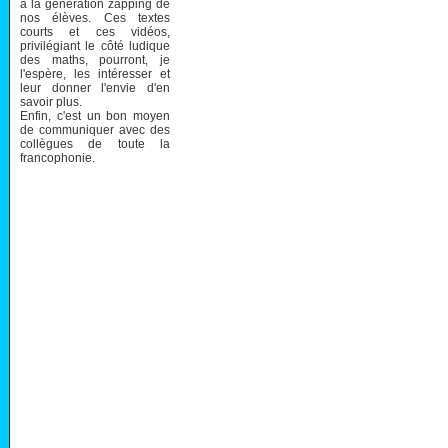
à la génération zapping de
nos élèves. Ces textes
courts et ces vidéos,
privilégiant le côté ludique
des maths, pourront, je
l'espère, les intéresser et
leur donner l'envie d'en
savoir plus.
Enfin, c'est un bon moyen
de communiquer avec des
collègues de toute la
francophonie.