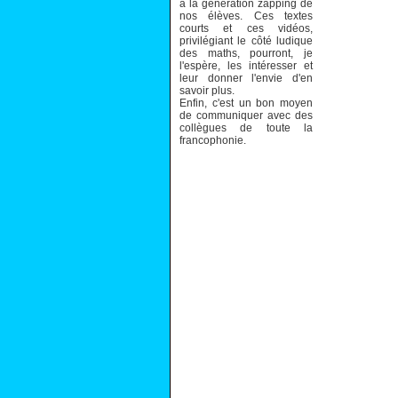
à la génération zapping de
nos élèves. Ces textes
courts et ces vidéos,
privilégiant le côté ludique
des maths, pourront, je
l'espère, les intéresser et
leur donner l'envie d'en
savoir plus.
Enfin, c'est un bon moyen
de communiquer avec des
collègues de toute la
francophonie.