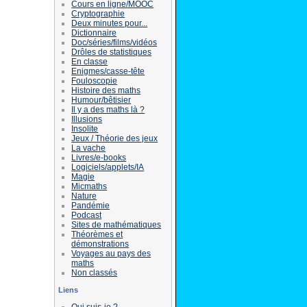
Cours en ligne/MOOC
Cryptographie
Deux minutes pour...
Dictionnaire
Doc/séries/films/vidéos
Drôles de statistiques
En classe
Enigmes/casse-tête
Fouloscopie
Histoire des maths
Humour/bêtisier
Il y a des maths là ?
Illusions
Insolite
Jeux / Théorie des jeux
La vache
Livres/e-books
Logiciels/applets/IA
Magie
Micmaths
Nature
Pandémie
Podcast
Sites de mathématiques
Théorèmes et
démonstrations
Voyages au pays des
maths
Non classés
Liens
Qui suis-je ?