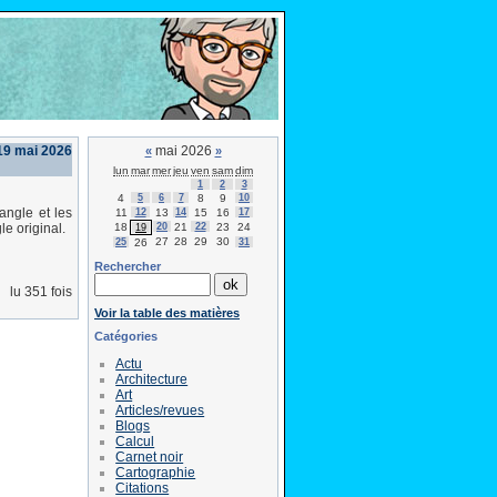
19 mai 2026
mai 2026
«
»
lun
mar
mer
jeu
ven
sam
dim
1
2
3
4
5
6
7
8
9
10
iangle et les
11
12
13
14
15
16
17
18
20
21
22
23
24
e original.
19
27
28
29
30
25
26
31
Rechercher
lu 351 fois
Voir la table des matières
Catégories
Actu
Architecture
Art
Articles/revues
Blogs
Calcul
Carnet noir
Cartographie
Citations