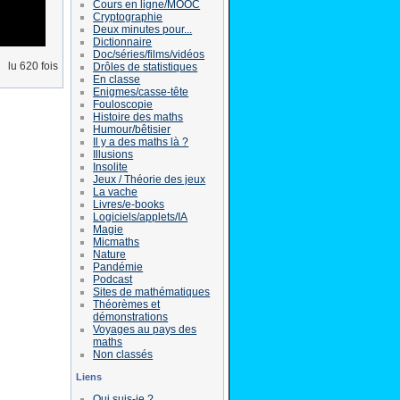
Cours en ligne/MOOC
Cryptographie
Deux minutes pour...
Dictionnaire
Doc/séries/films/vidéos
lu 620 fois
Drôles de statistiques
En classe
Enigmes/casse-tête
Fouloscopie
Histoire des maths
Humour/bêtisier
Il y a des maths là ?
Illusions
Insolite
Jeux / Théorie des jeux
La vache
Livres/e-books
Logiciels/applets/IA
Magie
Micmaths
Nature
Pandémie
Podcast
Sites de mathématiques
Théorèmes et
démonstrations
Voyages au pays des
maths
Non classés
Liens
Qui suis-je ?