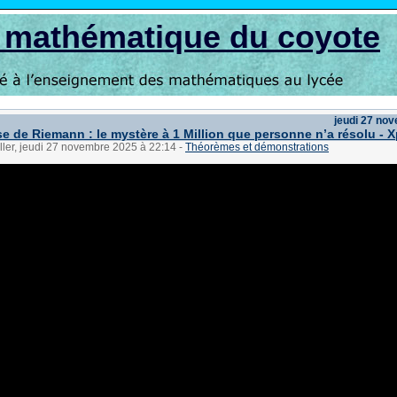
s mathématique du coyote
jeudi 27 no
e de Riemann : le mystère à 1 Million que personne n’a résolu - 
ller, jeudi 27 novembre 2025 à 22:14
-
Théorèmes et démonstrations