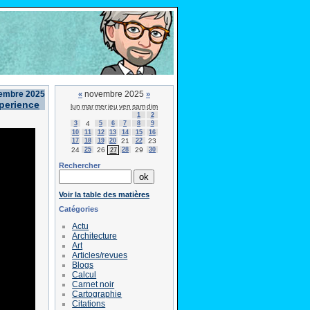
vembre 2025
novembre 2025
«
»
Xperience
lun
mar
mer
jeu
ven
sam
dim
1
2
3
4
5
6
7
8
9
10
11
12
13
14
15
16
17
18
19
20
21
22
23
24
25
26
28
29
30
27
Rechercher
Voir la table des matières
Catégories
Actu
Architecture
Art
Articles/revues
Blogs
Calcul
Carnet noir
Cartographie
Citations