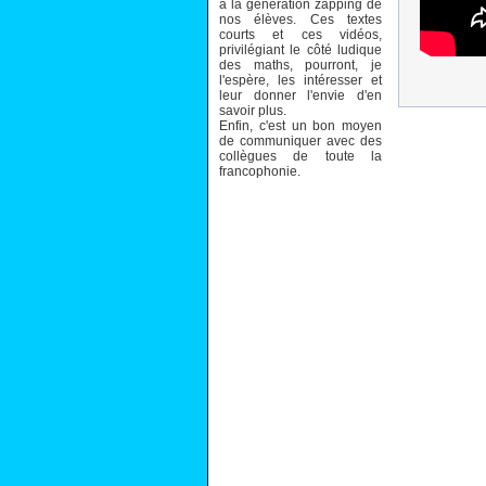
à la génération zapping de
nos élèves. Ces textes
courts et ces vidéos,
privilégiant le côté ludique
des maths, pourront, je
l'espère, les intéresser et
leur donner l'envie d'en
savoir plus.
Enfin, c'est un bon moyen
de communiquer avec des
collègues de toute la
francophonie.