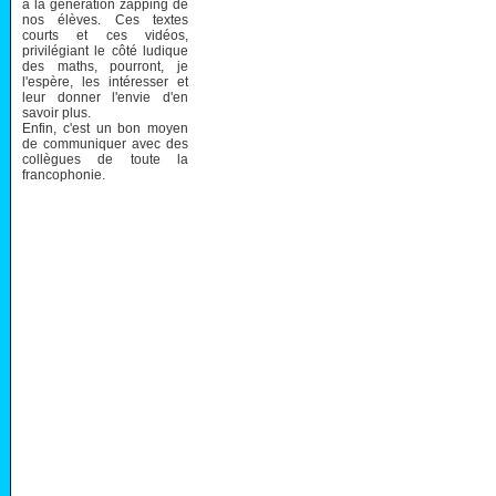
à la génération zapping de
nos élèves. Ces textes
courts et ces vidéos,
privilégiant le côté ludique
des maths, pourront, je
l'espère, les intéresser et
leur donner l'envie d'en
savoir plus.
Enfin, c'est un bon moyen
de communiquer avec des
collègues de toute la
francophonie.