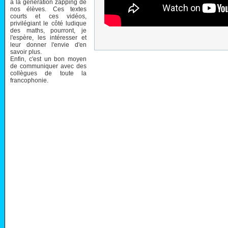
à la génération zapping de
nos élèves. Ces textes
courts et ces vidéos,
privilégiant le côté ludique
des maths, pourront, je
l'espère, les intéresser et
leur donner l'envie d'en
savoir plus.
Enfin, c'est un bon moyen
de communiquer avec des
collègues de toute la
francophonie.