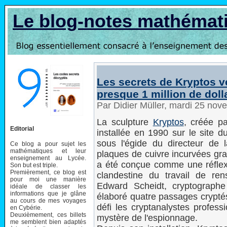
Le blog-notes mathémat
Les secrets de Kryptos 
presque 1 million de doll
Par Didier Müller, mardi 25 no
La sculpture
Kryptos
, créée pa
Editorial
installée en 1990 sur le site d
sous l'égide du directeur de
Ce blog a pour sujet les
mathématiques et leur
plaques de cuivre incurvées gra
enseignement au Lycée.
a été conçue comme une réflexio
Son but est triple.
Premièrement, ce blog est
clandestine du travail de re
pour moi une manière
Edward Scheidt, cryptographe
idéale de classer les
informations que je glâne
élaboré quatre passages cryptés
au cours de mes voyages
défi les cryptanalystes profess
en Cybérie.
Deuxièmement, ces billets
mystère de l'espionnage.
me semblent bien adaptés