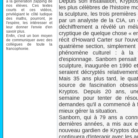
Depuis son installation, Krypt
à la génération zapping de
nos élèves. Ces textes
les plus célèbres de l'histoire 
courts et ces vidéos,
la sculpture, les trois première
privilégiant le côté ludique
des maths, pourront, je
par un analyste de la CIA, un
l'espère, les intéresser et
déchiffrement a révélé un mél
leur donner l'envie d'en
savoir plus.
cryptique de quelque chose « en
Enfin, c'est un bon moyen
récit d'Howard Carter sur l'o
de communiquer avec des
collègues de toute la
quatrième section, simplement
francophonie.
phénomène culturel : à la 
d'espionnage. Sanborn pensait
sculpture, inaugurée en 1990 e
seraient décryptés relativement
Mais 35 ans plus tard, le qu
source de fascination obsess
Kryptos. Depuis 20 ans, un
semaine pour tenter de résoud
demandes qu'il a commencé à fac
mieux gérer la situation.
Sanborn, qui à 79 ans a conn
dernières années, a mis aux e
nouveau gardien de Kryptos dont
continuera d'interagir avec les 